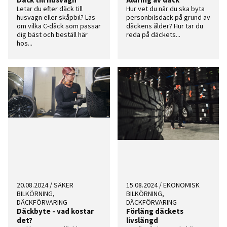
Letar du efter däck till
Hur vet du när du ska byta
husvagn eller skåpbil? Läs
personbilsdäck på grund av
om vilka C-däck som passar
däckens ålder? Hur tar du
dig bäst och beställ här
reda på däckets...
hos...
20.08.2024
/
SÄKER
15.08.2024
/
EKONOMISK
BILKÖRNING,
BILKÖRNING,
DÄCKFÖRVARING
DÄCKFÖRVARING
Däckbyte - vad kostar
Förläng däckets
det?
livslängd