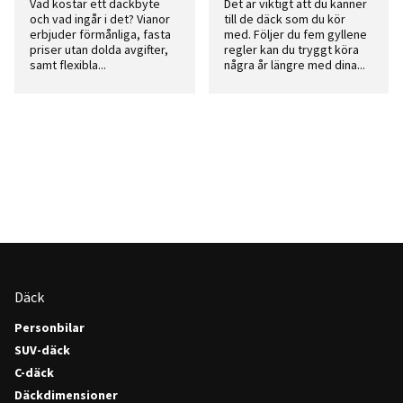
Vad kostar ett däckbyte
Det är viktigt att du känner
och vad ingår i det? Vianor
till de däck som du kör
erbjuder förmånliga, fasta
med. Följer du fem gyllene
priser utan dolda avgifter,
regler kan du tryggt köra
samt flexibla...
några år längre med dina...
Däck
Personbilar
SUV-däck
C-däck
Däckdimensioner