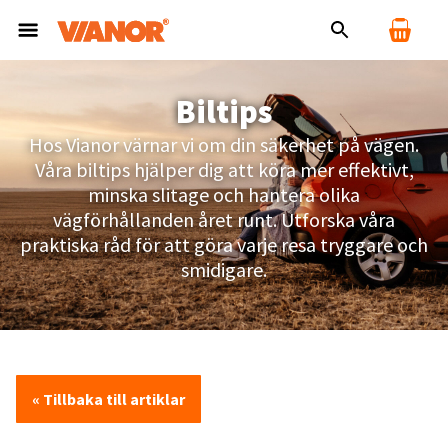
Biltips
Hos Vianor värnar vi om din säkerhet på vägen.
Våra biltips hjälper dig att köra mer effektivt,
minska slitage och hantera olika
vägförhållanden året runt. Utforska våra
praktiska råd för att göra varje resa tryggare och
smidigare.
« Tillbaka till artiklar