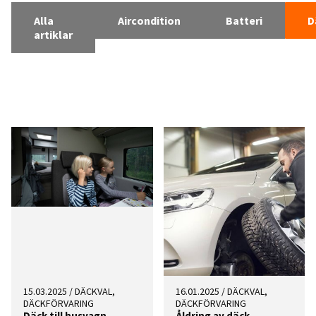
Alla
Aircondition
Batteri
D
artiklar
15.03.2025
/
DÄCKVAL,
16.01.2025
/
DÄCKVAL,
DÄCKFÖRVARING
DÄCKFÖRVARING
Däck till husvagn
Åldring av däck