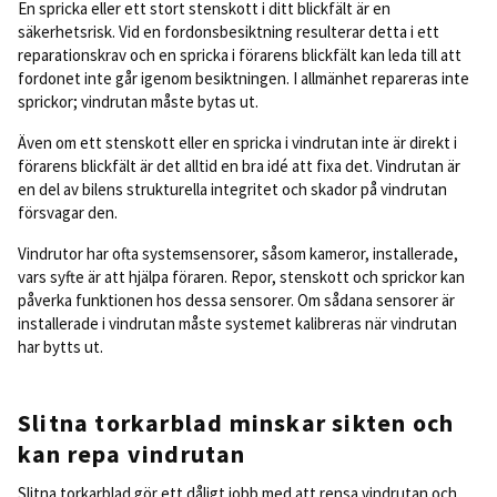
En spricka eller ett stort stenskott i ditt blickfält är en
säkerhetsrisk. Vid en fordonsbesiktning resulterar detta i ett
reparationskrav och en spricka i förarens blickfält kan leda till att
fordonet inte går igenom besiktningen. I allmänhet repareras inte
sprickor; vindrutan måste bytas ut.
Även om ett stenskott eller en spricka i vindrutan inte är direkt i
förarens blickfält är det alltid en bra idé att
fixa det
. Vindrutan är
en del av bilens strukturella integritet och skador på vindrutan
försvagar den.
Vindrutor har ofta systemsensorer, såsom kameror, installerade,
vars syfte är att hjälpa föraren. Repor, stenskott och sprickor kan
påverka funktionen hos dessa sensorer. Om sådana sensorer är
installerade i vindrutan måste systemet kalibreras när vindrutan
har bytts ut.
Slitna torkarblad minskar sikten och
kan repa vindrutan
Slitna torkarblad gör ett dåligt jobb med att rensa vindrutan och