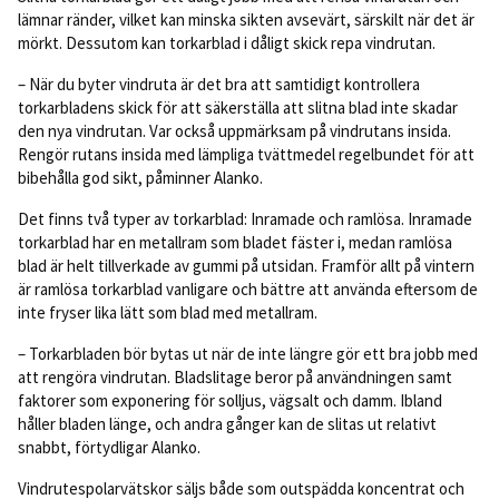
lämnar ränder, vilket kan minska sikten avsevärt, särskilt när det är
mörkt. Dessutom kan torkarblad i dåligt skick repa vindrutan.
– När du byter vindruta är det bra att samtidigt kontrollera
torkarbladens skick för att säkerställa att slitna blad inte skadar
den nya vindrutan. Var också uppmärksam på vindrutans insida.
Rengör rutans insida med lämpliga tvättmedel regelbundet för att
bibehålla god sikt, påminner Alanko.
Det finns två typer av torkarblad: Inramade och ramlösa. Inramade
torkarblad har en metallram som bladet fäster i, medan ramlösa
blad är helt tillverkade av gummi på utsidan. Framför allt på vintern
är ramlösa torkarblad vanligare och bättre att använda eftersom de
inte fryser lika lätt som blad med metallram.
– Torkarbladen bör bytas ut när de inte längre gör ett bra jobb med
att rengöra vindrutan. Bladslitage beror på användningen samt
faktorer som exponering för solljus, vägsalt och damm. Ibland
håller bladen länge, och andra gånger kan de slitas ut relativt
snabbt, förtydligar Alanko.
Vindrutespolarvätskor säljs både som outspädda koncentrat och