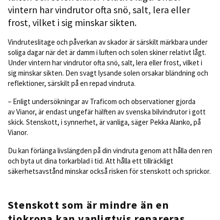
vintern har vindrutor ofta snö, salt, lera eller
frost, vilket i sig minskar sikten.
Vindruteslitage och påverkan av skador är särskilt märkbara under
soliga dagar när det är damm i luften och solen skiner relativt lågt.
Under vintern har vindrutor ofta snö, salt, lera eller frost, vilket i
sig minskar sikten. Den svagt lysande solen orsakar bländning och
reflektioner, särskilt på en repad vindruta.
– Enligt undersökningar av Traficom och observationer gjorda
av
Vianor
, är endast ungefär hälften av svenska bilvindrutor i gott
skick. Stenskott, i synnerhet, är vanliga, säger
Pekka Alanko,
på
Vianor.
Du kan förlänga livslängden på din vindruta genom att hålla den ren
och byta ut dina torkarblad i tid. Att hålla ett tillräckligt
säkerhetsavstånd minskar också risken för stenskott och sprickor.
Stenskott som är mindre än en
tiokrona kan vanligtvis repareras