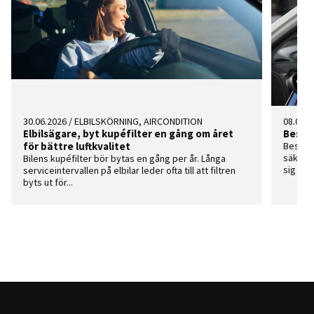
30.06.2026
/
ELBILSKÖRNING, AIRCONDITION
08.05.2
Elbilsägare, byt kupéfilter en gång om året
Besikt
för bättre luftkvalitet
Besiktn
säkerhe
Bilens kupéfilter bör bytas en gång per år. Långa
sig från
serviceintervallen på elbilar leder ofta till att filtren
byts ut för...