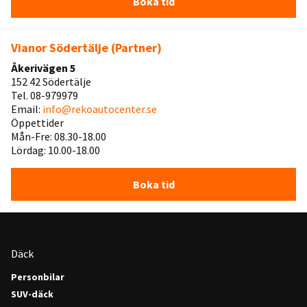
Boka tid
Vianor Södertälje (Partner)
Åkerivägen 5
152 42 Södertälje
Tel. 08-979979
Email:
info@rekoautocenter.se
Öppettider
Mån-Fre: 08.30-18.00
Lördag: 10.00-18.00
Boka tid
Däck
Personbilar
SUV-däck