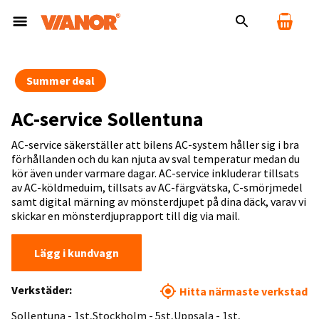
Summer deal
AC-service Sollentuna
AC-service säkerställer att bilens AC-system håller sig i bra
förhållanden och du kan njuta av sval temperatur medan du
kör även under varmare dagar. AC-service inkluderar tillsats
av AC-köldmeduim, tillsats av AC-färgvätska, C-smörjmedel
samt digital märning av mönsterdjupet på dina däck, varav vi
skickar en mönsterdjuprapport till dig via mail.
Lägg i kundvagn
Verkstäder:
Hitta närmaste verkstad
Sollentuna - 1st
Stockholm - 5st
Uppsala - 1st