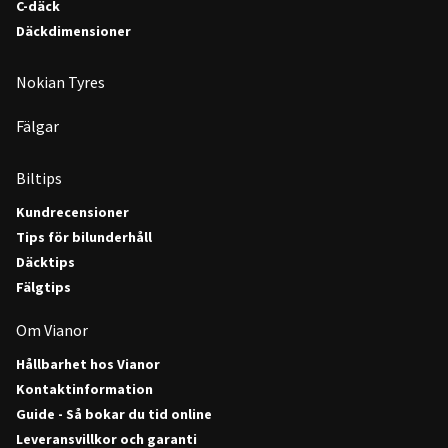
C-däck
Däckdimensioner
Nokian Tyres
Fälgar
Biltips
Kundrecensioner
Tips för bilunderhåll
Däcktips
Fälgtips
Om Vianor
Hållbarhet hos Vianor
Kontaktinformation
Guide - Så bokar du tid online
Leveransvillkor och garanti