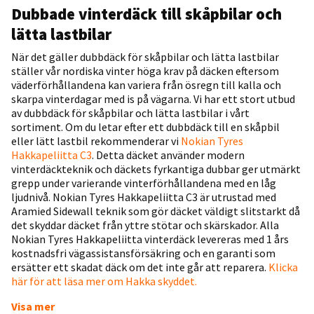
Dubbade vinterdäck till skåpbilar och
lätta lastbilar
När det gäller dubbdäck för skåpbilar och lätta lastbilar
ställer vår nordiska vinter höga krav på däcken eftersom
väderförhållandena kan variera från ösregn till kalla och
skarpa vinterdagar med is på vägarna. Vi har ett stort utbud
av dubbdäck för skåpbilar och lätta lastbilar i vårt
sortiment. Om du letar efter ett dubbdäck till en skåpbil
eller lätt lastbil rekommenderar vi
Nokian Tyres
Hakkapeliitta C3
. Detta däcket använder modern
vinterdäckteknik och däckets fyrkantiga dubbar ger utmärkt
grepp under varierande vinterförhållandena med en låg
ljudnivå. Nokian Tyres Hakkapeliitta C3 är utrustad med
Aramied Sidewall teknik som gör däcket väldigt slitstarkt då
det skyddar däcket från yttre stötar och skärskador. Alla
Nokian Tyres Hakkapeliitta vinterdäck levereras med 1 års
kostnadsfri vägassistansförsäkring och en garanti som
ersätter ett skadat däck om det inte går att reparera.
Klicka
här för att läsa mer om Hakka skyddet.
Visa mer