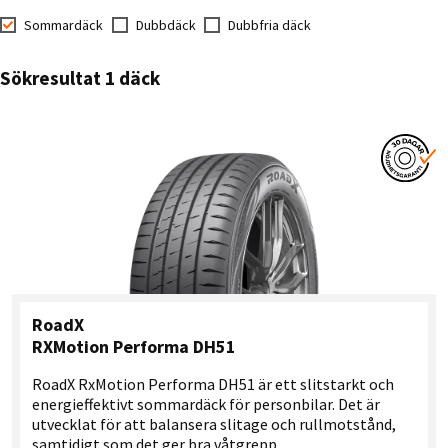
Sommardäck
Dubbdäck
Dubbfria däck
Sökresultat 1 däck
RoadX
RXMotion Performa DH51
RoadX RxMotion Performa DH51 är ett slitstarkt och
energieffektivt sommardäck för personbilar. Det är
utvecklat för att balansera slitage och rullmotstånd,
samtidigt som det ger bra våtgrepp.