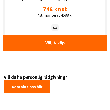
748 kr/st
4st monterat 4588 kr
Tyre class:
C1
Välj & köp
Vill du ha personlig rådgivning?
Kontakta oss här