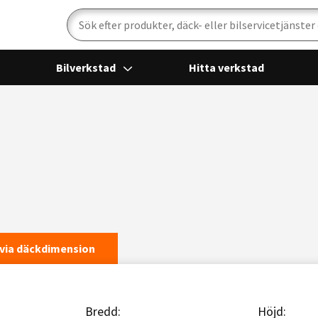
Sök
Bilverkstad
Hitta verkstad
via däckdimension
Bredd:
Höjd: