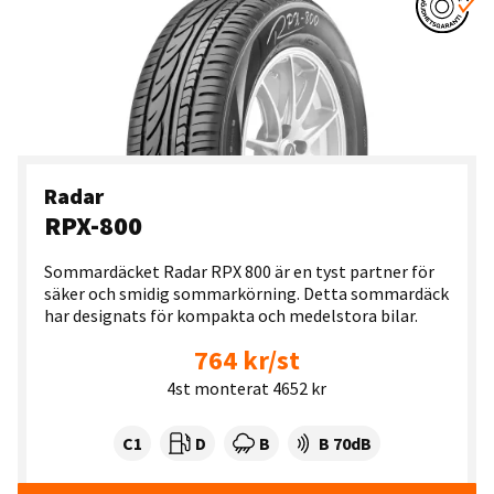
Radar
RPX-800
Sommardäcket Radar RPX 800 är en tyst partner för
säker och smidig sommarkörning. Detta sommardäck
har designats för kompakta och medelstora bilar.
764 kr/st
4st monterat 4652 kr
Tyre class:
Rullmotstånd:
Våtgrepp:
Ljudnivå dB:
C1
D
B
B 70dB