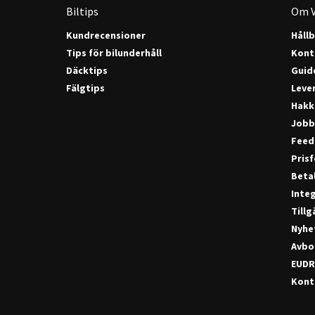
Biltips
Om V
Kundrecensioner
Håll
Tips för bilunderhåll
Kont
Däcktips
Guide
Fälgtips
Lever
Hakk
Jobb
Feed
Pris
Beta
Integ
Till
Nyhe
Avbo
EUDR
Konta