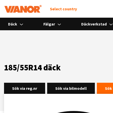
Select country
Däck
Fälgar
Däckverkstad
185/55R14 däck
Sök via reg.nr
Sök via bilmodell
Sök 