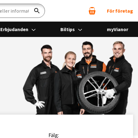
För företag
Sök
Erbjudanden
Biltips
myVianor
Fälg: