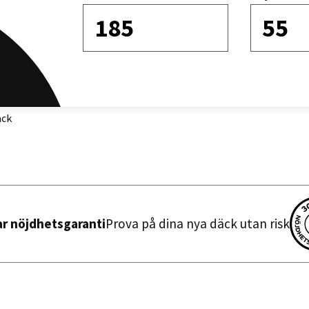
185
55
Sortera efter
äck
ar nöjdhetsgaranti
Prova på dina nya däck utan risk