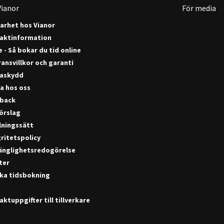
ianor
För media
barhet hos Vianor
aktinformation
 - Så bokar du tid online
ansvillkor och garanti
askydd
a hos oss
back
förslag
lningssätt
ritetspolicy
gänglighetsredogörelse
ter
ka tidsbokning
ktuppgifter till tillverkare