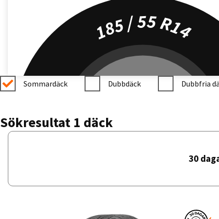
185 / 55 R14
Sommardäck
Dubbdäck
Dubbfria d
Sökresultat 1 däck
30 dag