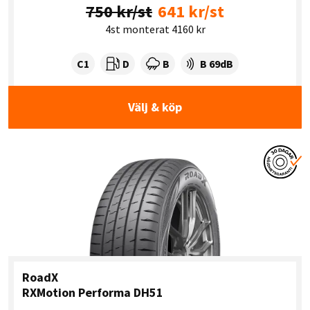
750 kr/st
641 kr/st
4st monterat 4160 kr
Tyre class:
Rullmotstånd:
Våtgrepp:
Ljudnivå dB:
C1
D
B
B 69dB
Välj & köp
RoadX
RXMotion Performa DH51