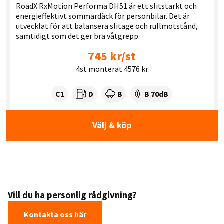
RoadX RxMotion Performa DH51 är ett slitstarkt och
energieffektivt sommardäck för personbilar. Det är
utvecklat för att balansera slitage och rullmotstånd,
samtidigt som det ger bra våtgrepp.
745 kr/st
4st monterat 4576 kr
Tyre class:
Rullmotstånd:
Våtgrepp:
Ljudnivå dB:
C1
D
B
B 70dB
Välj & köp
Vill du ha personlig rådgivning?
Kontakta oss här