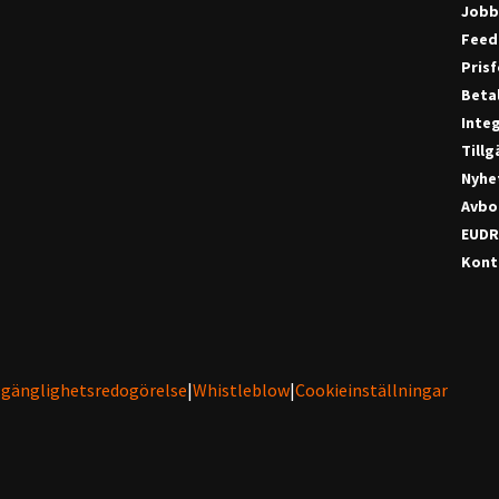
Jobb
Feed
Pris
Beta
Integ
Till
Nyhe
Avbo
EUDR
Konta
lgänglighetsredogörelse
|
Whistleblow
|
Cookieinställningar