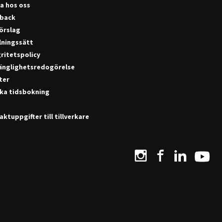
a hos oss
back
förslag
lningssätt
ritetspolicy
gänglighetsredogörelse
ter
ka tidsbokning
ktuppgifter till tillverkare