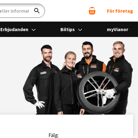
För företag
Sök
Erbjudanden
Biltips
myVianor
Fälg: