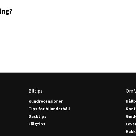
ning?
Biltips
Om V
Kundrecensioner
Håll
Tips för bilunderhåll
Kont
Däcktips
Guide
Fälgtips
Lever
Hakk