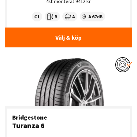
4st monterat 9412 kr
Tyre class:
Rullmotstånd:
Våtgrepp:
Ljudnivå dB:
C1
B
A
A 67dB
Välj & köp
Bridgestone
Turanza 6