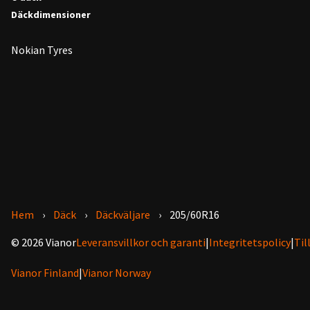
Däckdimensioner
Nokian Tyres
Hem
Däck
Däckväljare
205/60R16
© 2026 Vianor
Leveransvillkor och garanti
|
Integritetspolicy
|
Til
Vianor Finland
|
Vianor Norway