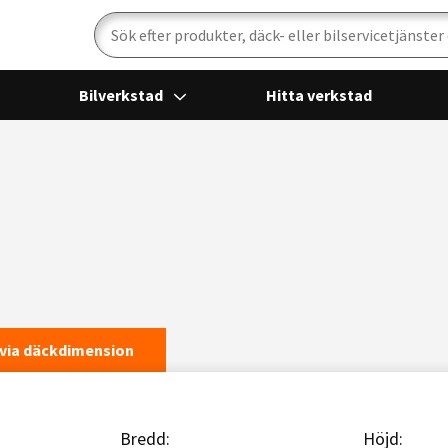
Sök
Bilverkstad
Hitta verkstad
via däckdimension
Bredd:
Höjd: