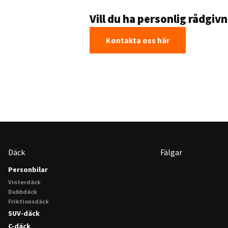
Vill du ha personlig rådgiv
Kontakta oss här
Däck
Fälgar
Personbilar
Vinterdäck
Dubbdäck
Friktionsdäck
SUV-däck
C-däck