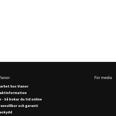
ianor
För media
barhet hos Vianor
aktinformation
 - Så bokar du tid online
ansvillkor och garanti
askydd