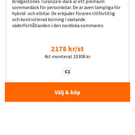
Bridgestones Turanza 6-däck är ett premium
sommardäck för personbilar. De är även lämpliga för
hybrid- och elbilar. De erbjuder föraren tillförlitlig
och kontrollerad körning i växlande
väderförhållanden i den nordiska sommaren.
2178 kr/st
4st monterat 10308 kr
Tyre class:
C1
Välj & köp