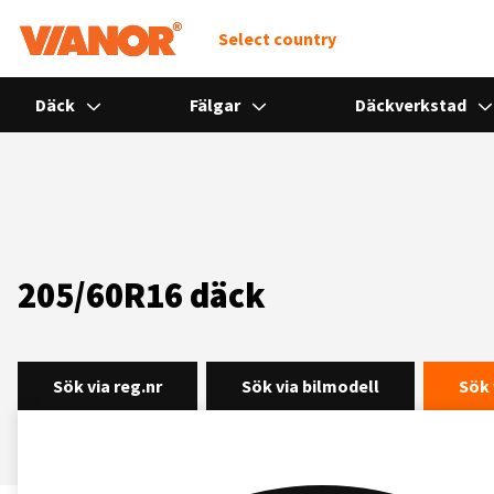
Select country
Däck
Fälgar
Däckverkstad
205/60R16 däck
Sök via reg.nr
Sök via bilmodell
Sök 