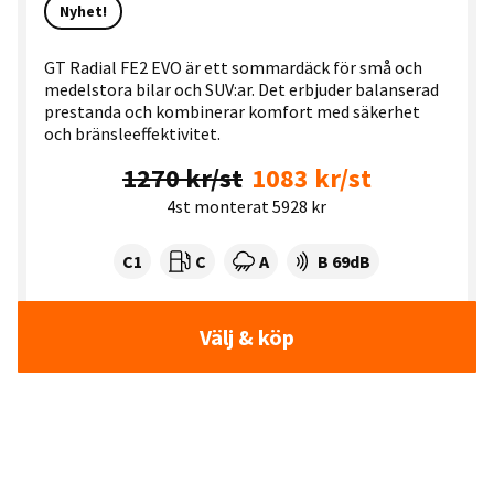
Nyhet!
GT Radial FE2 EVO är ett sommardäck för små och
medelstora bilar och SUV:ar. Det erbjuder balanserad
prestanda och kombinerar komfort med säkerhet
och bränsleeffektivitet.
1270 kr/st
1083 kr/st
4st monterat 5928 kr
Tyre class:
Rullmotstånd:
Våtgrepp:
Ljudnivå dB:
C1
C
A
B 69dB
Välj & köp