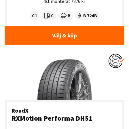
4st monterat 7876 kr
Tyre class:
Rullmotstånd:
Våtgrepp:
Ljudnivå dB:
C1
C
B
B 72dB
Välj & köp
RoadX
RXMotion Performa DH51