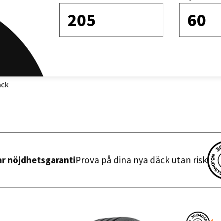
205
60
Sortera efter
äck
ar nöjdhetsgaranti
Prova på dina nya däck utan risk