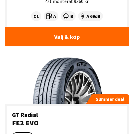
4st monterat 9360 kr
Tyre class:
Rullmotstånd:
Våtgrepp:
Ljudnivå dB:
C1
A
B
A 69dB
Välj & köp
Summer deal
GT Radial
FE2 EVO