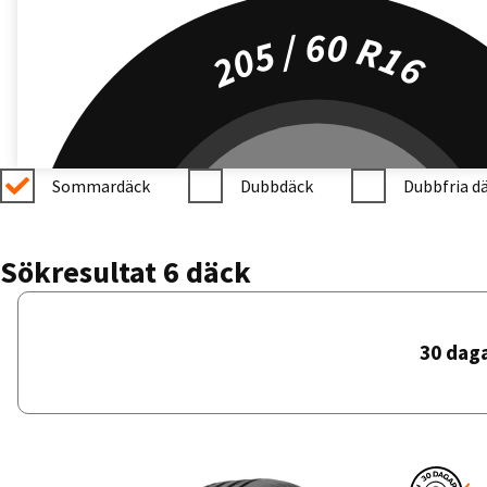
205 / 60 R16
Sommardäck
Dubbdäck
Dubbfria d
Sökresultat 6 däck
30 dag