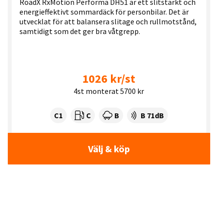
RoadX RxMotion Performa DH51 är ett slitstarkt och
energieffektivt sommardäck för personbilar. Det är
utvecklat för att balansera slitage och rullmotstånd,
samtidigt som det ger bra våtgrepp.
1026 kr/st
4st monterat 5700 kr
Tyre class:
Rullmotstånd:
Våtgrepp:
Ljudnivå dB:
C1
C
B
B 71dB
Välj & köp