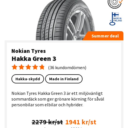
Summer deal
Nokian Tyres
Hakka Green 3
(36 kundomdömen)
Medelbetyg 4.8
Hakka-skydd
Made in Finland
Nokian Tyres Hakka Green 3 är ett miljövänligt
sommardäck som ger grönare körning för såväl
personbilar som elbilar och hybrider.
2279 kr/st
1941 kr/st