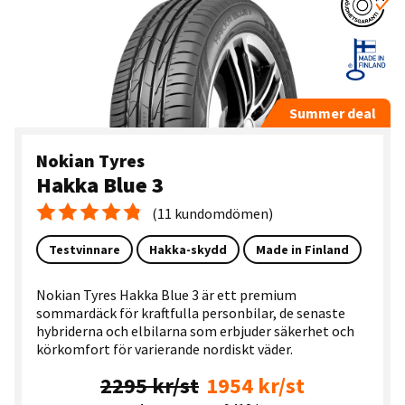
Summer deal
Nokian Tyres
Hakka Blue 3
(11 kundomdömen)
Medelbetyg 4.8
Testvinnare
Hakka-skydd
Made in Finland
Nokian Tyres Hakka Blue 3 är ett premium
sommardäck för kraftfulla personbilar, de senaste
hybriderna och elbilarna som erbjuder säkerhet och
körkomfort för varierande nordiskt väder.
2295 kr/st
1954 kr/st