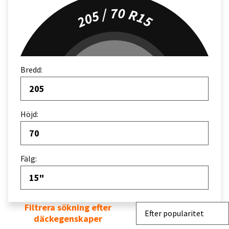
205 / 70 R15
Bredd:
205
Höjd:
70
Fälg:
15"
Filtrera sökning efter
Sortera efter
Efter popularitet
däckegenskaper