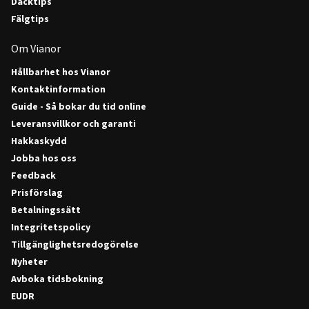
Däcktips
Fälgtips
Om Vianor
Hållbarhet hos Vianor
Kontaktinformation
Guide - Så bokar du tid online
Leveransvillkor och garanti
Hakkaskydd
Jobba hos oss
Feedback
Prisförslag
Betalningssätt
Integritetspolicy
Tillgänglighetsredogörelse
Nyheter
Avboka tidsbokning
EUDR