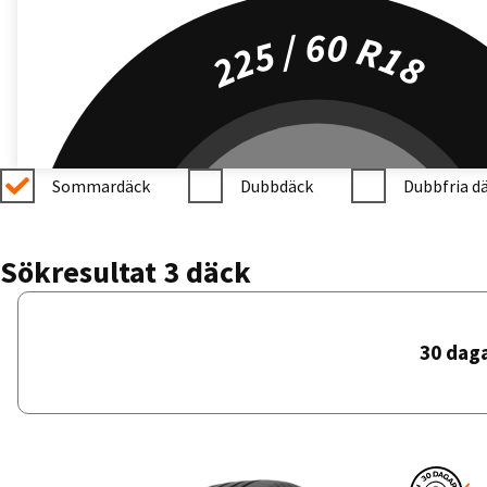
225 / 60 R18
Sommardäck
Dubbdäck
Dubbfria d
Sökresultat 3 däck
30 dag