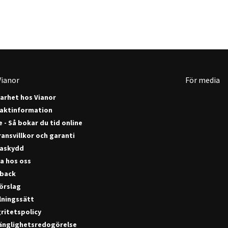
ianor
För media
barhet hos Vianor
aktinformation
 - Så bokar du tid online
ansvillkor och garanti
askydd
a hos oss
back
förslag
lningssätt
ritetspolicy
gänglighetsredogörelse