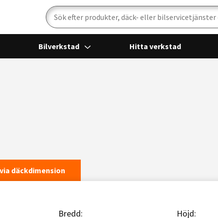
Sök
Bilverkstad
Hitta verkstad
via däckdimension
Bredd:
Höjd: