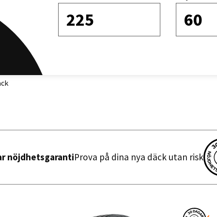
225
60
Sortera efter
äck
ar nöjdhetsgaranti
Prova på dina nya däck utan risk