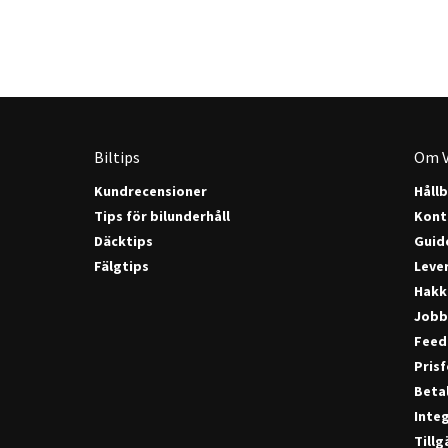
Biltips
Om V
Kundrecensioner
Håll
Tips för bilunderhåll
Kont
Däcktips
Guide
Fälgtips
Lever
Hakk
Jobb
Feed
Pris
Beta
Integ
Till