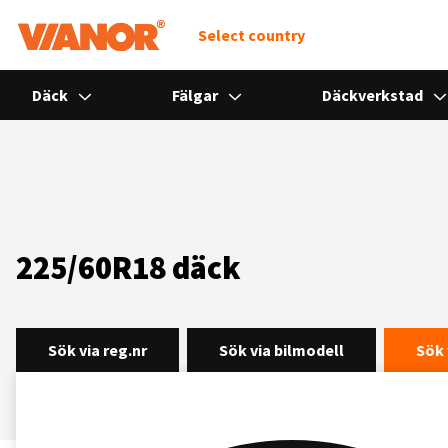
Select country
Däck
Fälgar
Däckverkstad
225/60R18 däck
Sök via reg.nr
Sök via bilmodell
Sök 