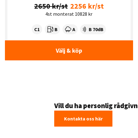
2650 kr/st
2256 kr/st
4st monterat 10828 kr
Tyre class:
Rullmotstånd:
Våtgrepp:
Ljudnivå dB:
C1
B
A
B 70dB
Välj & köp
Vill du ha personlig rådgiv
Kontakta oss här