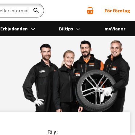
För företag
Sök
Erbjudanden
Biltips
myVianor
Fälg: