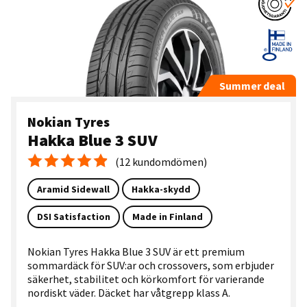
Summer deal
Nokian Tyres
Hakka Blue 3 SUV
(12 kundomdömen)
Medelbetyg 4.9
Aramid Sidewall
Hakka-skydd
DSI Satisfaction
Made in Finland
Nokian Tyres Hakka Blue 3 SUV är ett premium
sommardäck för SUV:ar och crossovers, som erbjuder
säkerhet, stabilitet och körkomfort för varierande
nordiskt väder. Däcket har våtgrepp klass A.