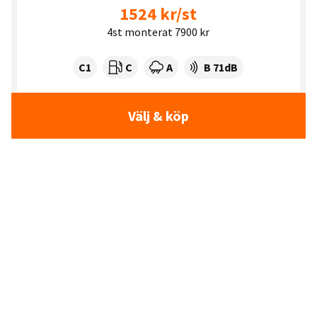
1524 kr/st
4st monterat 7900 kr
Tyre class:
Rullmotstånd:
Våtgrepp:
Ljudnivå dB:
C1
C
A
B 71dB
Välj & köp