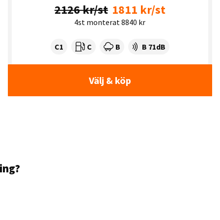
2126 kr/st
1811 kr/st
4st monterat 8840 kr
Tyre class:
Rullmotstånd:
Våtgrepp:
Ljudnivå dB:
C1
C
B
B 71dB
Välj & köp
ning?