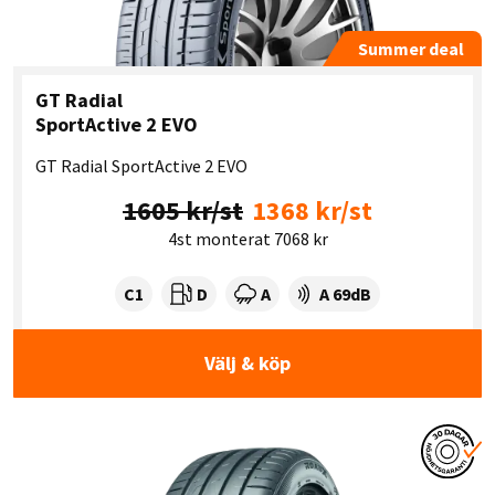
Summer deal
GT Radial
SportActive 2 EVO
GT Radial SportActive 2 EVO
1605 kr/st
1368 kr/st
4st monterat 7068 kr
Tyre class:
Rullmotstånd:
Våtgrepp:
Ljudnivå dB:
C1
D
A
A 69dB
Välj & köp