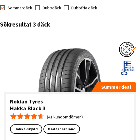
Sommardäck
Dubbdäck
Dubbfria däck
Sökresultat 3 däck
Summer deal
Nokian Tyres
Hakka Black 3
(41 kundomdömen)
Medelbetyg 4.6
Hakka-skydd
Made in Finland