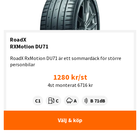
RoadX
RXMotion DU71
RoadX RxMotion DU71 är ett sommardäck för större
personbilar
1280 kr/st
4st monterat 6716 kr
Tyre class:
Rullmotstånd:
Våtgrepp:
Ljudnivå dB:
C1
C
A
B 71dB
Välj & köp