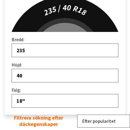
235 / 40 R18
Bredd:
235
Höjd:
40
Fälg:
18"
Filtrera sökning efter
Sortera efter
Efter popularitet
däckegenskaper