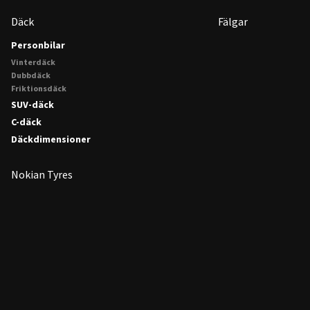
Däck
Fälgar
Personbilar
Vinterdäck
Dubbdäck
Friktionsdäck
SUV-däck
C-däck
Däckdimensioner
Nokian Tyres