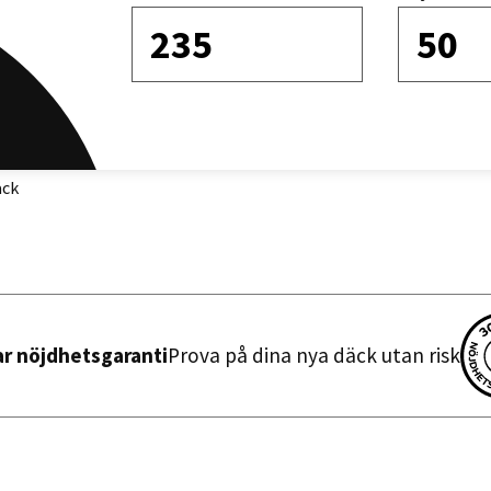
235
50
Sortera efter
äck
ar nöjdhetsgaranti
Prova på dina nya däck utan risk