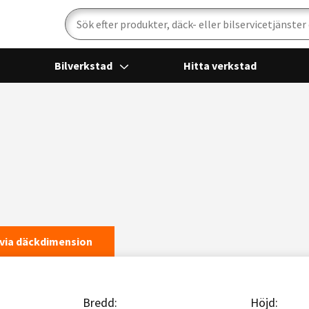
Sök
Bilverkstad
Hitta verkstad
via däckdimension
Bredd:
Höjd: