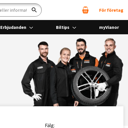
För företag
Sök
Erbjudanden
Biltips
myVianor
Fälg: