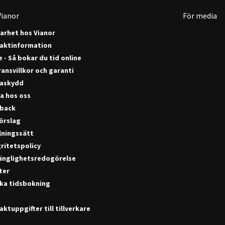
ianor
För media
barhet hos Vianor
aktinformation
 - Så bokar du tid online
ansvillkor och garanti
askydd
a hos oss
back
förslag
lningssätt
ritetspolicy
gänglighetsredogörelse
ter
ka tidsbokning
ktuppgifter till tillverkare