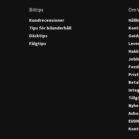
Biltips
Om V
Kundrecensioner
Håll
Tips för bilunderhåll
Kont
Däcktips
Guide
Fälgtips
Lever
Hakk
Jobb
Feed
Pris
Beta
Integ
Till
Nyhe
Avbo
EUDR
Konta