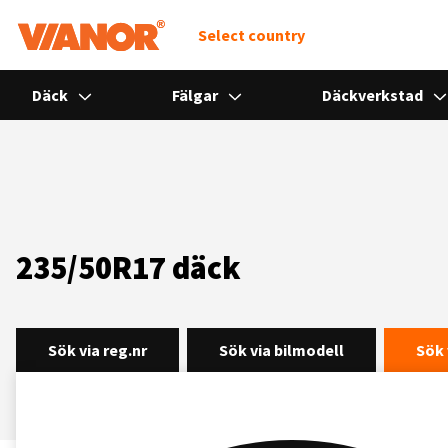
Select country
Däck
Fälgar
Däckverkstad
235/50R17 däck
Sök via reg.nr
Sök via bilmodell
Sök 