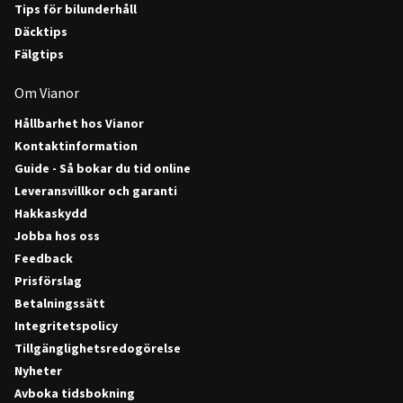
Tips för bilunderhåll
Däcktips
Fälgtips
Om Vianor
Hållbarhet hos Vianor
Kontaktinformation
Guide - Så bokar du tid online
Leveransvillkor och garanti
Hakkaskydd
Jobba hos oss
Feedback
Prisförslag
Betalningssätt
Integritetspolicy
Tillgänglighetsredogörelse
Nyheter
Avboka tidsbokning