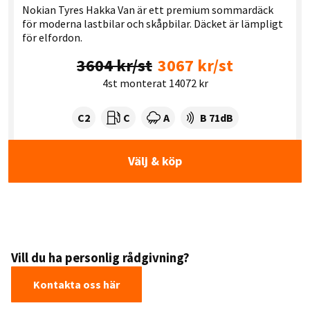
Nokian Tyres Hakka Van är ett premium sommardäck
för moderna lastbilar och skåpbilar. Däcket är lämpligt
för elfordon.
3604 kr/st
3067 kr/st
4st monterat 14072 kr
Tyre class:
Rullmotstånd:
Våtgrepp:
Ljudnivå dB:
C2
C
A
B 71dB
Välj & köp
Vill du ha personlig rådgivning?
Kontakta oss här