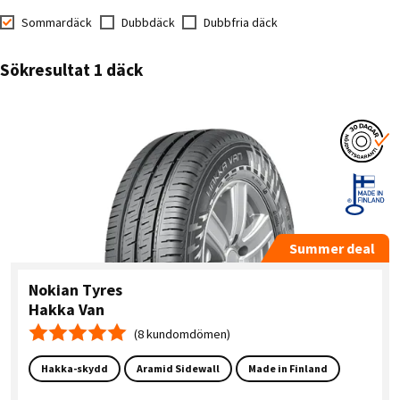
Sommardäck
Dubbdäck
Dubbfria däck
Sökresultat 1 däck
Summer deal
Nokian Tyres
Hakka Van
(8 kundomdömen)
Medelbetyg 5.0
Hakka-skydd
Aramid Sidewall
Made in Finland