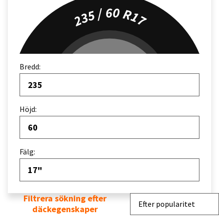
235 / 60 R17
Bredd:
235
Höjd:
60
Fälg:
17"
Filtrera sökning efter
Sortera efter
Efter popularitet
däckegenskaper