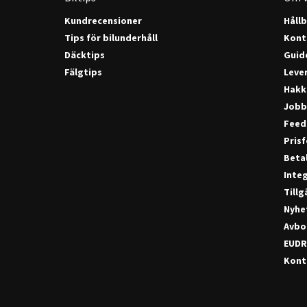
Kundrecensioner
Håll
Tips för bilunderhåll
Kont
Däcktips
Guide
Fälgtips
Lever
Hakk
Jobb
Feed
Pris
Beta
Integ
Till
Nyhe
Avbo
EUDR
Konta