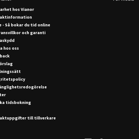
barhet hos Vianor
aktinformation
 - Så bokar du tid online
ansvillkor och garanti
askydd
a hos oss
back
förslag
lningssätt
ritetspolicy
gänglighetsredogörelse
ter
ka tidsbokning
ktuppgifter till tillverkare