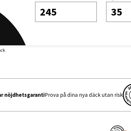
245
35
Sortera efter
äck
ar nöjdhetsgaranti
Prova på dina nya däck utan risk