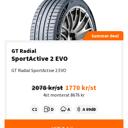
Summer deal
GT Radial
SportActive 2 EVO
GT Radial SportActive 2 EVO
2078 kr/st
1770 kr/st
4st monterat 8676 kr
Tyre class:
Rullmotstånd:
Våtgrepp:
Ljudnivå dB:
C1
D
A
A 69dB