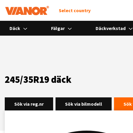
Select country
Däck
Fälgar
Däckverkstad
245/35R19 däck
Sök via reg.nr
Sök via bilmodell
Sök 