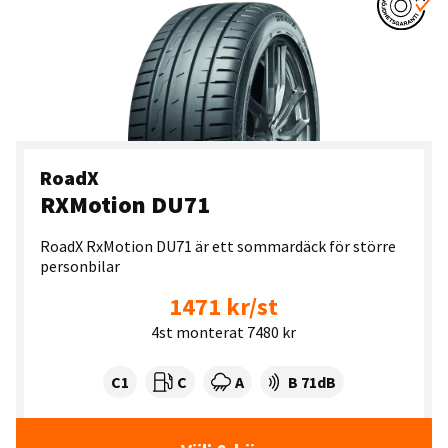
RoadX
RXMotion DU71
RoadX RxMotion DU71 är ett sommardäck för större
personbilar
1471 kr/st
4st monterat 7480 kr
Tyre class:
Rullmotstånd:
Våtgrepp:
Ljudnivå dB:
C1
C
A
B 71dB