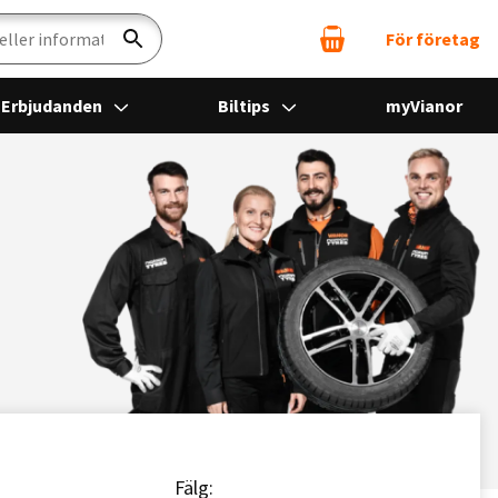
För företag
Sök
Erbjudanden
Biltips
myVianor
Fälg: