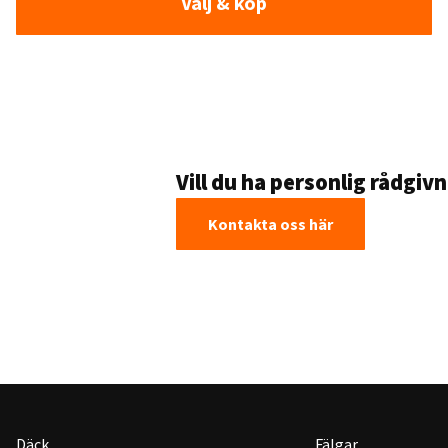
Välj & köp
Vill du ha personlig rådgiv
Kontakta oss här
Däck
Fälgar