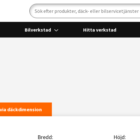
Sök
Bilverkstad
Hitta verkstad
via däckdimension
Bredd:
Höjd: