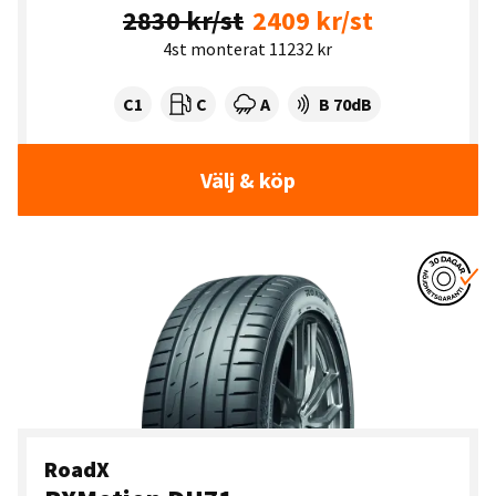
2830 kr/st
2409 kr/st
4st monterat 11232 kr
Tyre class:
Rullmotstånd:
Våtgrepp:
Ljudnivå dB:
C1
C
A
B 70dB
Välj & köp
RoadX