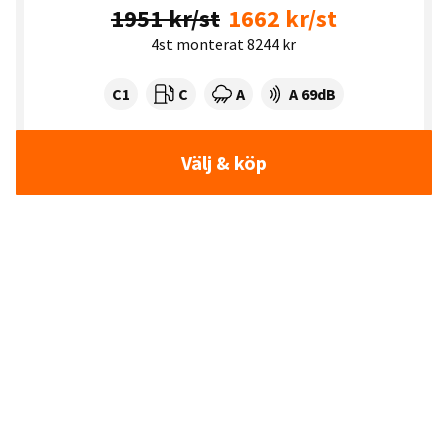
1951 kr/st
1662 kr/st
4st monterat 8244 kr
Tyre class:
Rullmotstånd:
Våtgrepp:
Ljudnivå dB:
C1
C
A
A 69dB
Välj & köp