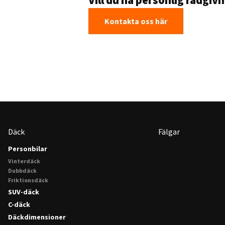
Vill du ha personlig rådgiv
Kontakta oss här
Däck
Fälgar
Personbilar
Vinterdäck
Dubbdäck
Friktionsdäck
SUV-däck
C-däck
Däckdimensioner