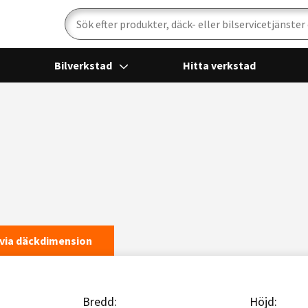
Sök
Bilverkstad
Hitta verkstad
via däckdimension
Bredd:
Höjd: