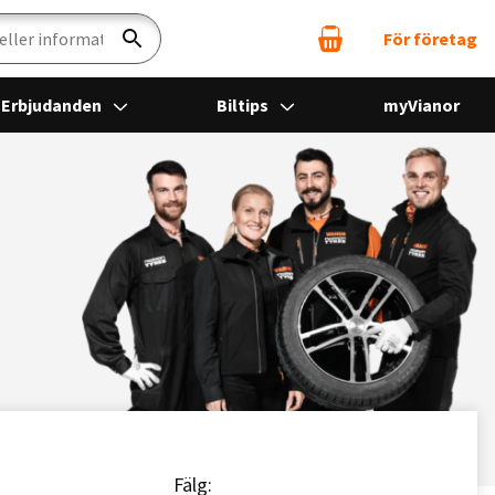
För företag
Sök
Erbjudanden
Biltips
myVianor
Fälg: