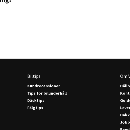
ning?
Biltips
Om V
Kundrecensioner
Håll
Tips för bilunderhåll
Kont
Däcktips
Guide
Fälgtips
Lever
Hakk
Jobb
Feed