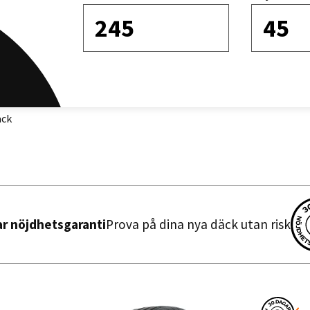
245
45
Sortera efter
äck
ar nöjdhetsgaranti
Prova på dina nya däck utan risk