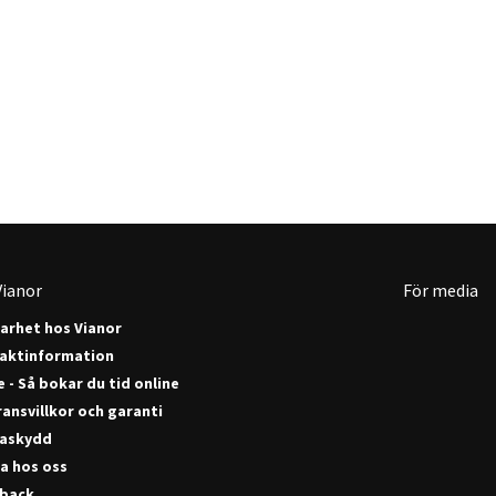
ianor
För media
barhet hos Vianor
aktinformation
 - Så bokar du tid online
ansvillkor och garanti
askydd
a hos oss
back