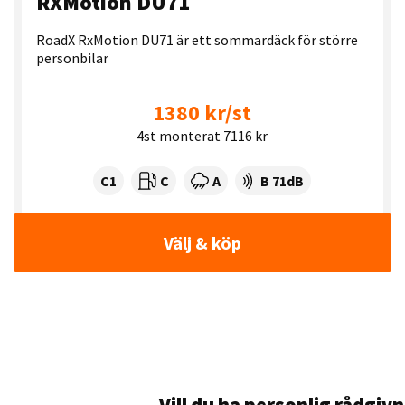
RXMotion DU71
RoadX RxMotion DU71 är ett sommardäck för större
personbilar
1380 kr/st
4st monterat 7116 kr
Tyre class:
Rullmotstånd:
Våtgrepp:
Ljudnivå dB:
C1
C
A
B 71dB
Välj & köp