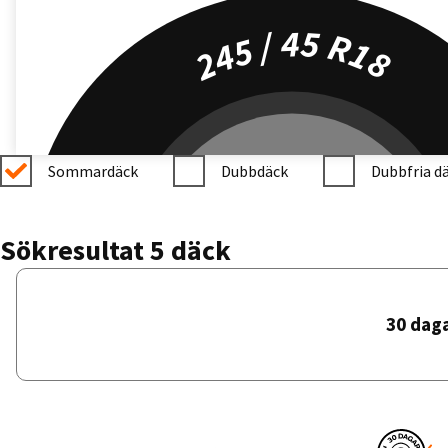
245 / 45 R18
Sommardäck
Dubbdäck
Dubbfria d
Sökresultat 5 däck
30 dag