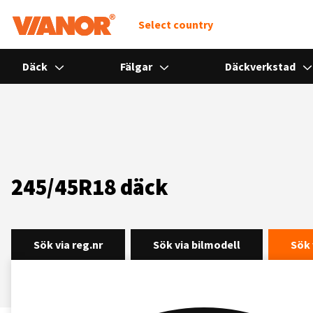
Select country
Däck
Fälgar
Däckverkstad
245/45R18 däck
Sök via reg.nr
Sök via bilmodell
Sök 