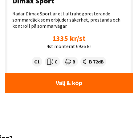
Dimax Sport
Radar Dimax Sport är ett ultrahögpresterande
sommardäck som erbjuder säkerhet, prestanda och
kontroll på sommarvägar.
1335 kr/st
4st monterat 6936 kr
Tyre class:
Rullmotstånd:
Våtgrepp:
Ljudnivå dB:
C1
C
B
B 72dB
Välj & köp