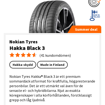
Summer deal
Nokian Tyres
Hakka Black 3
(41 kundomdömen)
Medelbetyg 4.6
Hakka-skydd
Made in Finland
Nokian Tyres Hakka® Black 3 är ett premium
sommardäck utformat för kraftfulla, högpresterande
personbilar. Det är ett utmärkt val även för de
senaste el- och hybridbilarna. Njut av exakta
köregenskaper i alla körförhållanden, förstklassigt
grepp och låg ljudnivå.