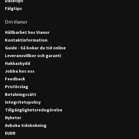
Däcktips
Fälgtips
Om Vianor
Hållbarhet hos Vianor
Kontaktinformation
Guide - Så bokar du tid online
Leveransvillkor och garanti
Hakkaskydd
Jobba hos oss
Feedback
Prisförslag
Betalningssätt
Integritetspolicy
Tillgänglighetsredogörelse
Nyheter
Avboka tidsbokning
EUDR