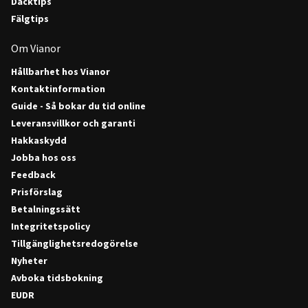
Däcktips
Fälgtips
Om Vianor
Hållbarhet hos Vianor
Kontaktinformation
Guide - Så bokar du tid online
Leveransvillkor och garanti
Hakkaskydd
Jobba hos oss
Feedback
Prisförslag
Betalningssätt
Integritetspolicy
Tillgänglighetsredogörelse
Nyheter
Avboka tidsbokning
EUDR