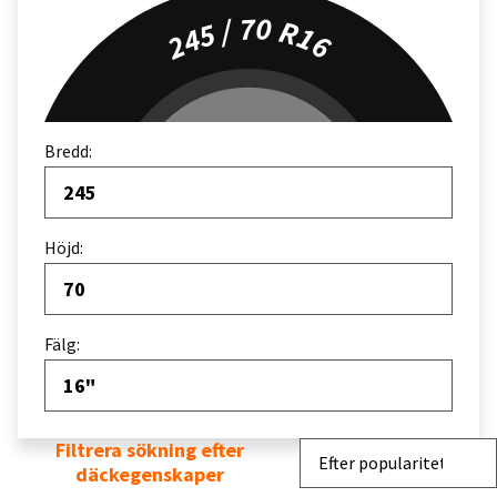
245 / 70 R16
Bredd:
245
Höjd:
70
Fälg:
16"
Filtrera sökning efter
Sortera efter
Efter popularitet
däckegenskaper