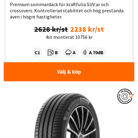
Premium sommardäck för kraftfulla SUV:ar och
crossovers. Kontrollerad stabilitet och hög prestanda
även i högre hastigheter.
2628 kr/st
2238 kr/st
4st monterat 10756 kr
Tyre class:
Rullmotstånd:
Våtgrepp:
Ljudnivå dB:
C1
B
A
A 70dB
Välj & köp