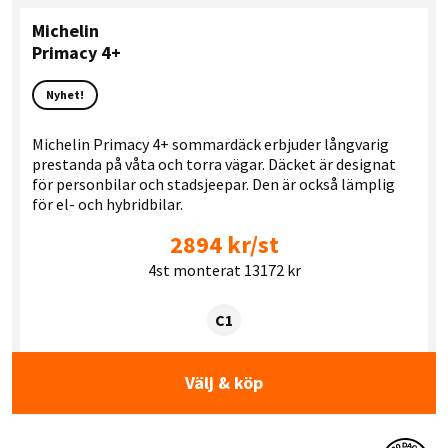
Michelin
Primacy 4+
Nyhet!
Michelin Primacy 4+ sommardäck erbjuder långvarig
prestanda på våta och torra vägar. Däcket är designat
för personbilar och stadsjeepar. Den är också lämplig
för el- och hybridbilar.
2894 kr/st
4st monterat 13172 kr
Tyre class:
C1
Välj & köp