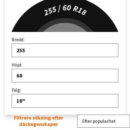
255 / 60 R18
Bredd:
255
Höjd:
60
Fälg:
18"
Filtrera sökning efter
Sortera efter
Efter popularitet
däckegenskaper