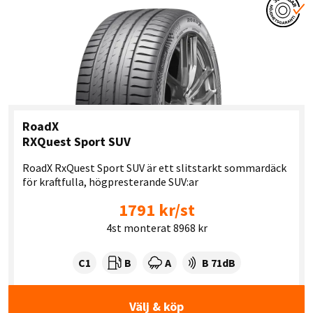
RoadX
RXQuest Sport SUV
RoadX RxQuest Sport SUV är ett slitstarkt sommardäck
för kraftfulla, högpresterande SUV:ar
1791 kr/st
4st monterat 8968 kr
Tyre class:
Rullmotstånd:
Våtgrepp:
Ljudnivå dB:
C1
B
A
B 71dB
Välj & köp