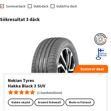
Sommardäck
Dubbdäck
Dubbfria däck
Sökresultat 3 däck
Summer deal
Nokian Tyres
Hakka Black 3 SUV
(1 kundomdöme)
Medelbetyg 5.0
Hakka-skydd
Aramid Sidewall
Made in Finland