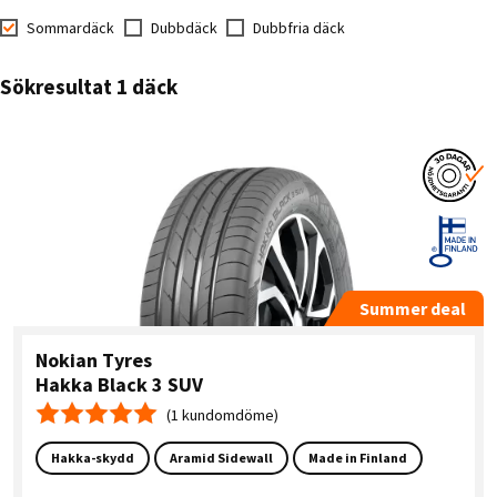
Sommardäck
Dubbdäck
Dubbfria däck
Sökresultat 1 däck
Summer deal
Nokian Tyres
Hakka Black 3 SUV
(1 kundomdöme)
Medelbetyg 5.0
Hakka-skydd
Aramid Sidewall
Made in Finland