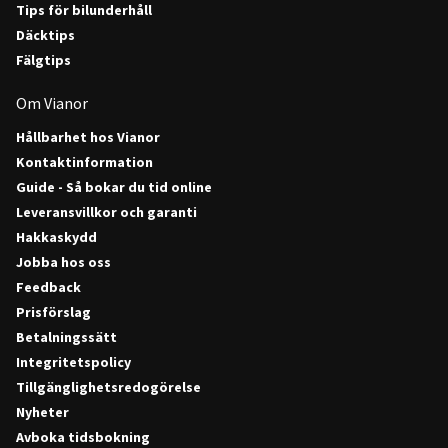
Tips för bilunderhåll
Däcktips
Fälgtips
Om Vianor
Hållbarhet hos Vianor
Kontaktinformation
Guide - Så bokar du tid online
Leveransvillkor och garanti
Hakkaskydd
Jobba hos oss
Feedback
Prisförslag
Betalningssätt
Integritetspolicy
Tillgänglighetsredogörelse
Nyheter
Avboka tidsbokning