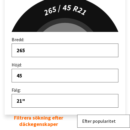
265 / 45 R21
Bredd:
265
Höjd:
45
Fälg:
21"
Filtrera sökning efter
Sortera efter
Efter popularitet
däckegenskaper