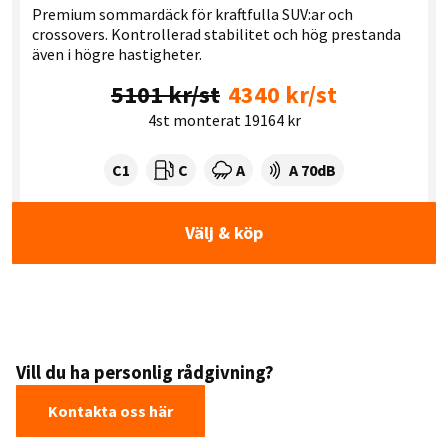
Premium sommardäck för kraftfulla SUV:ar och
crossovers. Kontrollerad stabilitet och hög prestanda
även i högre hastigheter.
5101 kr/st
4340 kr/st
4st monterat 19164 kr
Tyre class:
Rullmotstånd:
Våtgrepp:
Ljudnivå dB:
C1
C
A
A 70dB
Välj & köp
Vill du ha personlig rådgivning?
Kontakta oss här