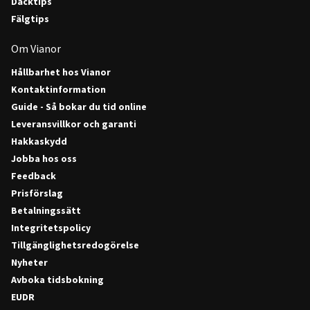
Däcktips
Fälgtips
Om Vianor
Hållbarhet hos Vianor
Kontaktinformation
Guide - Så bokar du tid online
Leveransvillkor och garanti
Hakkaskydd
Jobba hos oss
Feedback
Prisförslag
Betalningssätt
Integritetspolicy
Tillgänglighetsredogörelse
Nyheter
Avboka tidsbokning
EUDR