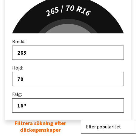
265 / 70 R16
Bredd:
265
Höjd:
70
Fälg:
16"
Filtrera sökning efter
Sortera efter
Efter popularitet
däckegenskaper