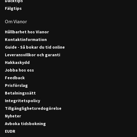
Däcktips
Fälgtips
Om Vianor
Hållbarhet hos Vianor
Kontaktinformation
Guide - Så bokar du tid online
Leveransvillkor och garanti
Hakkaskydd
Jobba hos oss
Feedback
Prisförslag
Betalningssätt
Integritetspolicy
Tillgänglighetsredogörelse
Nyheter
Avboka tidsbokning
EUDR