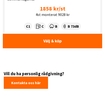
1858 kr/st
4st monterat 9028 kr
Tyre class:
Rullmotstånd:
Våtgrepp:
Ljudnivå dB:
C1
C
B
B 73dB
Välj & köp
Vill du ha personlig rådgivning?
Kontakta oss här