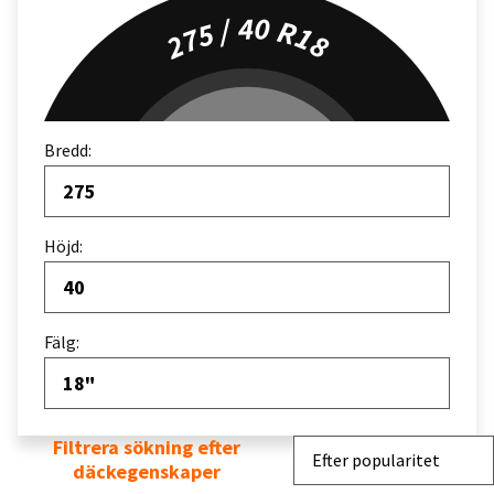
275 / 40 R18
Bredd:
275
Höjd:
40
Fälg:
18"
Filtrera sökning efter
Sortera efter
Efter popularitet
däckegenskaper