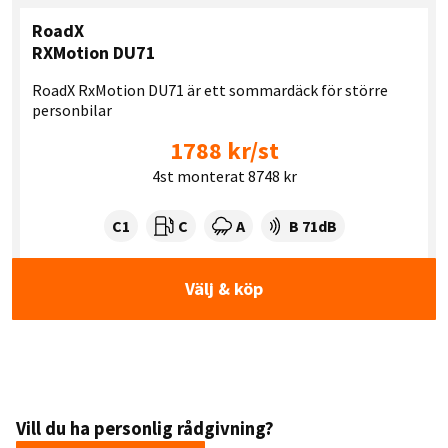
RoadX
RXMotion DU71
RoadX RxMotion DU71 är ett sommardäck för större
personbilar
1788 kr/st
4st monterat 8748 kr
Tyre class:
Rullmotstånd:
Våtgrepp:
Ljudnivå dB:
C1
C
A
B 71dB
Välj & köp
Vill du ha personlig rådgivning?