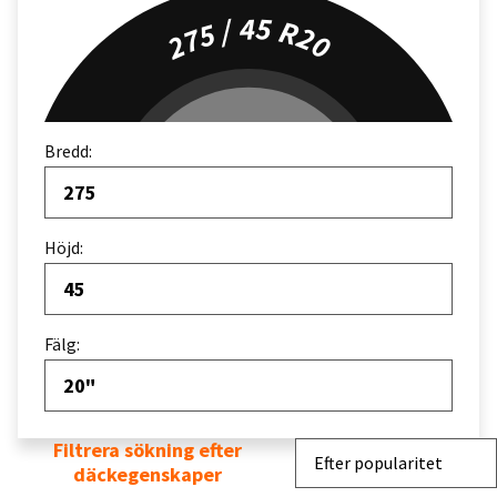
275 / 45 R20
Bredd:
275
Höjd:
45
Fälg:
20"
Filtrera sökning efter
Sortera efter
Efter popularitet
däckegenskaper