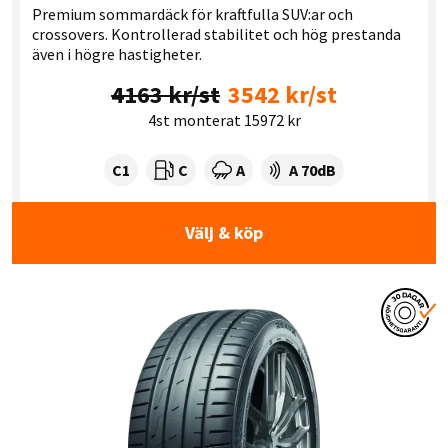
Premium sommardäck för kraftfulla SUV:ar och
crossovers. Kontrollerad stabilitet och hög prestanda
även i högre hastigheter.
4163 kr/st
3542 kr/st
4st monterat 15972 kr
Tyre class:
Rullmotstånd:
Våtgrepp:
Ljudnivå dB:
C1
C
A
A 70dB
Välj & köp