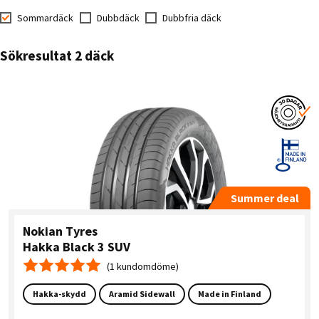
Sommardäck
Dubbdäck
Dubbfria däck
Sökresultat 2 däck
Summer deal
Nokian Tyres
Hakka Black 3 SUV
(1 kundomdöme)
Medelbetyg 5.0
Hakka-skydd
Aramid Sidewall
Made in Finland