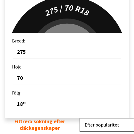
275 / 70 R18
Bredd:
275
Höjd:
70
Fälg:
18"
Filtrera sökning efter
Sortera efter
Efter popularitet
däckegenskaper