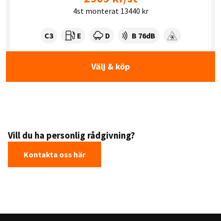
4st monterat 13440 kr
Tyre class:
Rullmotstånd:
Våtgrepp:
Ljudnivå dB:
C3
E
D
B 76dB
Snögrepp
Välj & köp
Vill du ha personlig rådgivning?
Kontakta oss här