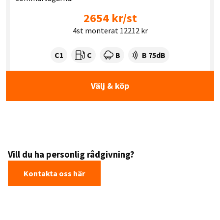
2654 kr/st
4st monterat 12212 kr
Tyre class:
Rullmotstånd:
Våtgrepp:
Ljudnivå dB:
C1
C
B
B 75dB
Välj & köp
Vill du ha personlig rådgivning?
Kontakta oss här