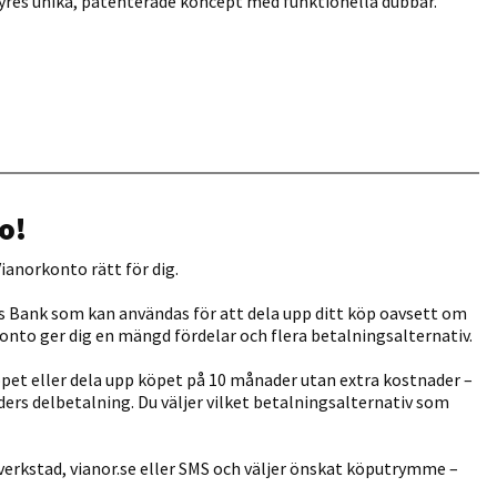
Tyres unika, patenterade koncept med funktionella dubbar.
o!
ianorkonto rätt för dig.
s Bank som kan användas för att dela upp ditt köp oavsett om
orkonto ger dig en mängd fördelar och flera betalningsalternativ.
öpet eller dela upp köpet på 10 månader utan extra kostnader –
aders delbetalning. Du väljer vilket betalningsalternativ som
verkstad, vianor.se eller SMS och väljer önskat köputrymme –