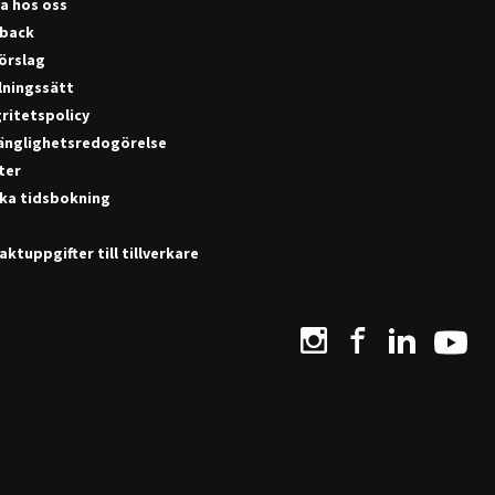
a hos oss
back
förslag
lningssätt
ritetspolicy
gänglighetsredogörelse
ter
ka tidsbokning
ktuppgifter till tillverkare