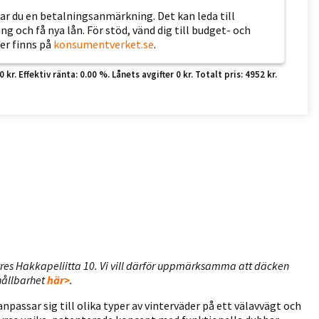
erar du en betalningsanmärkning. Det kan leda till
 och få nya lån. För stöd, vänd dig till budget- och
er finns på
konsumentverket.se
.
r. Effektiv ränta: 0.00 %. Lånets avgifter 0 kr. Totalt pris: 4952 kr.
yres Hakkapeliitta 10. Vi vill därför uppmärksamma att däcken
hållbarhet
här>
.
passar sig till olika typer av vinterväder på ett välavvägt och