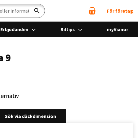
För företag
Sök
Erbjudanden
Biltips
myVianor
a 9
ternativ
Sök via däckdimension