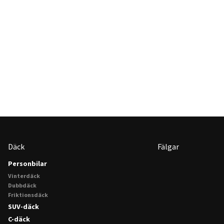
Däck
Fälgar
Personbilar
Vinterdäck
Dubbdäck
Friktionsdäck
SUV-däck
C-däck