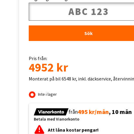
Sök
Pris från:
4952 kr
Monterat på bil 6548 kr, inkl. däckservice, återvinn
Inte i lager
495 kr/mån
, 10 mån
från
Betala med Vianorkonto
Att låna kostar pengar!