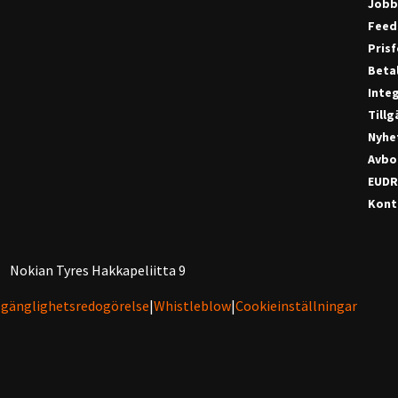
Jobb
Feed
Pris
Beta
Integ
Till
Nyhe
Avbo
EUDR
Konta
Nokian Tyres Hakkapeliitta 9
lgänglighetsredogörelse
|
Whistleblow
|
Cookieinställningar