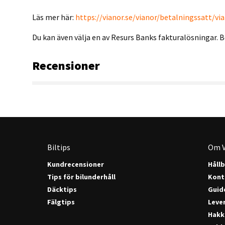
Läs mer här:
https://vianor.se/vianor/betalningssatt/v
Du kan även välja en av Resurs Banks fakturalösningar. B
Recensioner
Biltips
Om V
Kundrecensioner
Håll
Tips för bilunderhåll
Kont
Däcktips
Guide
Fälgtips
Lever
Hakk