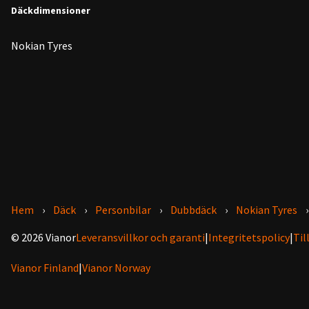
Däckdimensioner
Nokian Tyres
Hem
Däck
Personbilar
Dubbdäck
Nokian Tyres
© 2026 Vianor
Leveransvillkor och garanti
|
Integritetspolicy
|
Til
Vianor Finland
|
Vianor Norway