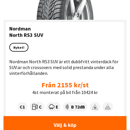
Nordman
North RS3 SUV
Nyhet!
Nordman North RS3 SUV är ett dubbfritt vinterdäck för
SUV:ar och crossovers med solid prestanda under alla
vinterförhållanden.
Från 2155 kr/st
4st monterat på bil från 10424 kr
Tyre class:
Rullmotstånd:
Våtgrepp:
Ljudnivå dB:
C1
C
E
B 72dB
Snögrepp
Isgrepp
Välj & köp