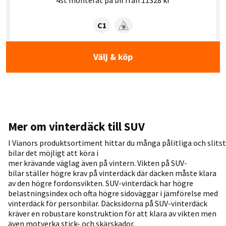
4st monterat på bil från 11328 kr
Tyre class:
C1
Snögrepp
Välj & köp
Mer om vinterdäck till SUV
I
Vianors
produktsortiment
hittar
du
många
pålitliga
och
slits
bilar
det
möjligt
att
köra
i
mer
krävande
väglag
även
på
vintern
.
Vikten
på SUV-
bilar
ställer
högre
krav på
vinterdäck där däcken måste klara
av den högre fordonsvikten. SUV-vinterdäck har högre
belastningsindex och ofta högre sidoväggar i jämförelse med
vinterdäck för personbilar. Däcksidorna på SUV-vinterdäck
kräver en robustare konstruktion för att klara av vikten men
även motverka stick- och skärskador.