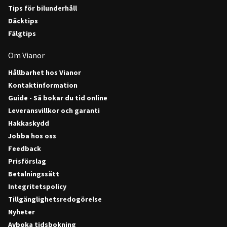
Tips för bilunderhåll
Däcktips
Fälgtips
Om Vianor
Hållbarhet hos Vianor
Kontaktinformation
Guide - Så bokar du tid online
Leveransvillkor och garanti
Hakkaskydd
Jobba hos oss
Feedback
Prisförslag
Betalningssätt
Integritetspolicy
Tillgänglighetsredogörelse
Nyheter
Avboka tidsbokning