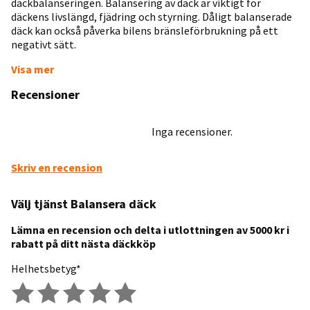
däckbalanseringen. Balansering av däck är viktigt för
däckens livslängd, fjädring och styrning. Dåligt balanserade
däck kan också påverka bilens bränsleförbrukning på ett
negativt sätt.
Visa mer
Recensioner
Inga recensioner.
Skriv en recension
Välj tjänst Balansera däck
Lämna en recension och delta i utlottningen av 5000 kr i
rabatt på ditt nästa däckköp
Helhetsbetyg*
Dålig
Mindre bra
Genomsnittlig
Bra
Utmärkt