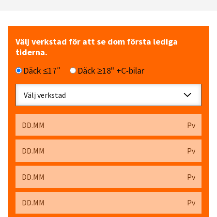
Välj verkstad för att se dom första lediga
tiderna.
Däck ≤17″
Däck ≥18" +C-bilar
Välj verkstad
DD.MM
Pv
DD.MM
Pv
DD.MM
Pv
DD.MM
Pv