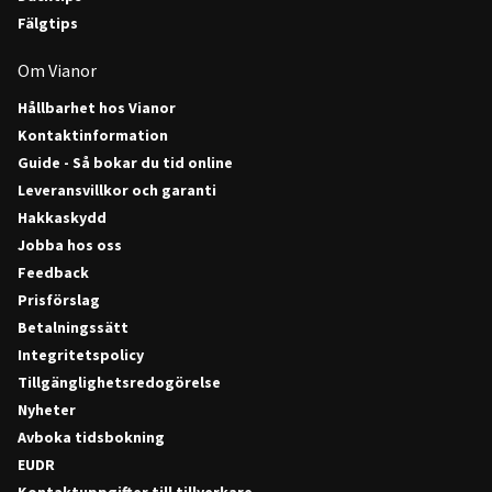
Fälgtips
Om Vianor
Hållbarhet hos Vianor
Kontaktinformation
Guide - Så bokar du tid online
Leveransvillkor och garanti
Hakkaskydd
Jobba hos oss
Feedback
Prisförslag
Betalningssätt
Integritetspolicy
Tillgänglighetsredogörelse
Nyheter
Avboka tidsbokning
EUDR
Kontaktuppgifter till tillverkare