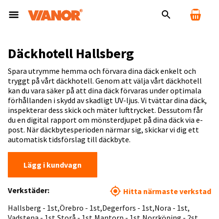
Däckhotell Hallsberg
Spara utrymme hemma och förvara dina däck enkelt och
tryggt på vårt däckhotell. Genom att välja vårt däckhotell
kan du vara säker på att dina däck förvaras under optimala
förhållanden i skydd av skadligt UV-ljus. Vi tvättar dina däck,
inspekterar dess skick och mäter lufttrycket. Dessutom får
du en digital rapport om mönsterdjupet på dina däck via e-
post. När däckbytesperioden närmar sig, skickar vi dig ett
automatisk tidsförslag till däckbyte.
Lägg i kundvagn
Verkstäder:
Hitta närmaste verkstad
Hallsberg - 1st
Örebro - 1st
Degerfors - 1st
Nora - 1st
Vadstena - 1st
Storå - 1st
Mantorp - 1st
Norrköping - 2st