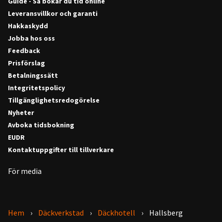
Guide - Så bokar du tid online
Leveransvillkor och garanti
Hakkaskydd
Jobba hos oss
Feedback
Prisförslag
Betalningssätt
Integritetspolicy
Tillgänglighetsredogörelse
Nyheter
Avboka tidsbokning
EUDR
Kontaktuppgifter till tillverkare
För media
Hem
Däckverkstad
Däckhotell
Hallsberg