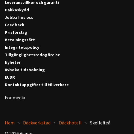
Leveransvillkor och garanti
Hakkaskydd
Jobba hos oss
Feedback
Prisförslag
Betalningssätt
Integritetspolicy
Tillgänglighetsredogörelse
Nyheter
Avboka tidsbokning
EUDR
Kontaktuppgifter till tillverkare
För media
Hem
Däckverkstad
Däckhotell
Skellefteå
© 2026 Vianor