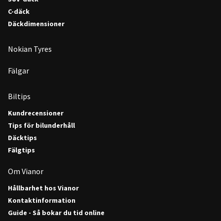
C-däck
Däckdimensioner
Nokian Tyres
Fälgar
Biltips
Kundrecensioner
Tips för bilunderhåll
Däcktips
Fälgtips
Om Vianor
Hållbarhet hos Vianor
Kontaktinformation
Guide - Så bokar du tid online