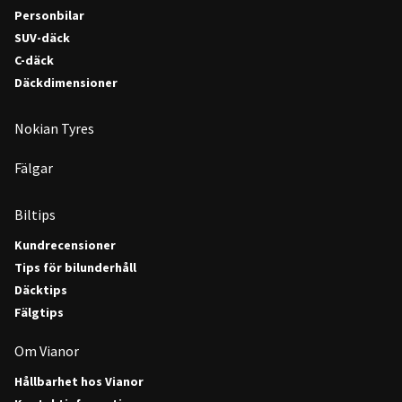
Personbilar
SUV-däck
C-däck
Däckdimensioner
Nokian Tyres
Fälgar
Biltips
Kundrecensioner
Tips för bilunderhåll
Däcktips
Fälgtips
Om Vianor
Hållbarhet hos Vianor