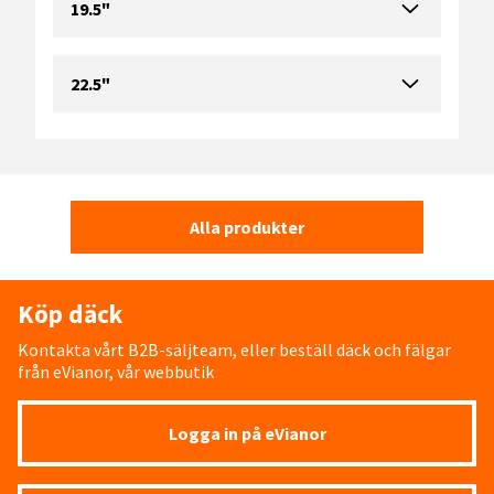
19.5"
22.5"
Alla produkter
Köp däck
Kontakta vårt B2B-säljteam, eller beställ däck och fälgar
från eVianor, vår webbutik
Logga in på eVianor