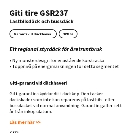
Giti tire GSR237
Lastbilsdäck och bussdäck
Garanti vid däckhaveri
3PMSF
Ett regional styrdäck för åretruntbruk
• Ny mönsterdesign för enastående körsträcka
• Toppnivå på energimärkningen för detta segmentet
Giti-garanti vid däckhaveri
Giti-garantin skyddar ditt däckköp. Den täcker
däckskador som inte kan repareras på lastbils- eller
bussdäcket vid normal användning. Garantin gäller i ett
år från inköpsdatum.
Läs mer här >>
GITI