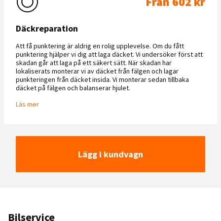
Från 602 kr
Däckreparation
Att få punktering är aldrig en rolig upplevelse. Om du fått
punktering hjälper vi dig att laga däcket. Vi undersöker först att
skadan går att laga på ett säkert sätt. När skadan har
lokaliserats monterar vi av däcket från fälgen och lagar
punkteringen från däcket insida. Vi monterar sedan tillbaka
däcket på fälgen och balanserar hjulet.
Läs mer
Lägg i kundvagn
Bilservice