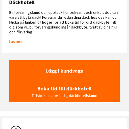
Däckhotell
Bli förvaringskund och upptäck hur bekvämt och enkelt det kan
vara att byta däck! Förvarar du redan dina däck hos oss kan du
klicka på länken till höger för att boka tid för ditt däckbyte. Till
dig som vill bli förvaringskund ingår däckbyte, tvätt av dina hjul
och förvaring.
Läs mer
Lägg i kundvagn
Boka tid till däckhotell
Tidsbokning befintlig däckhotellskund