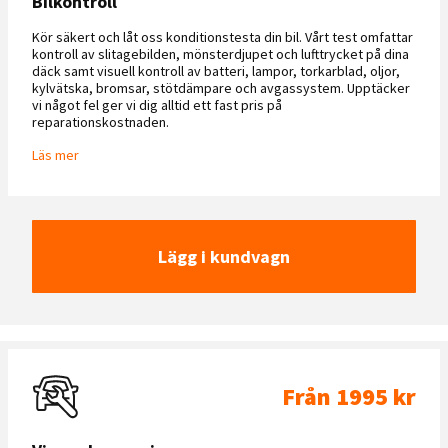
Bilkontroll
Kör säkert och låt oss konditionstesta din bil. Vårt test omfattar
kontroll av slitagebilden, mönsterdjupet och lufttrycket på dina
däck samt visuell kontroll av batteri, lampor, torkarblad, oljor,
kylvätska, bromsar, stötdämpare och avgassystem. Upptäcker
vi något fel ger vi dig alltid ett fast pris på
reparationskostnaden.
Läs mer
Lägg i kundvagn
Från 1995 kr