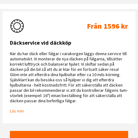
Från 1596 kr
Däckservice vid däckköp
När du har däck eller fälgar i varukorgen läggs denna service till
automatiskt. Vi monterar de nya däcken på fälgarna, tillsätter
korrekt lufttryck och balanserar hjulet. Vi skiftar sedan på
däcken på din bil så att du är klar för en fortsatt säker resa!
Glöm inte att efterdra dina hjulbultar efter ca 10 mils körning.
Självklart kan du besöka oss så hjälper vi dig att efterdra
hjulbultarna - helt kostnadsfritt. För att säkerställa att däcken
passar din bil rekommenderar vi att du kontrollerar fälgens tum-
storlek (exempel: 16") innan beställning för att säkerställa att
däcken passar dina befintliga fälgar.
Läs mer