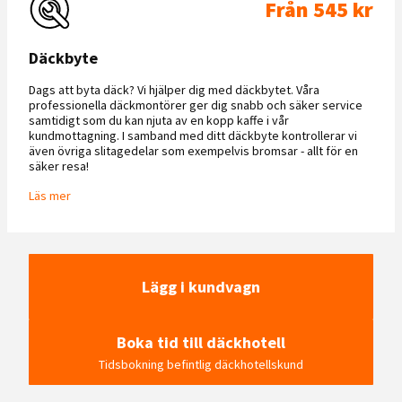
Från 545 kr
Däckbyte
Dags att byta däck? Vi hjälper dig med däckbytet. Våra
professionella däckmontörer ger dig snabb och säker service
samtidigt som du kan njuta av en kopp kaffe i vår
kundmottagning. I samband med ditt däckbyte kontrollerar vi
även övriga slitagedelar som exempelvis bromsar - allt för en
säker resa!
Läs mer
Lägg i kundvagn
Boka tid till däckhotell
Tidsbokning befintlig däckhotellskund