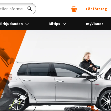
För företag
Sök
Erbjudanden
Biltips
myVianor