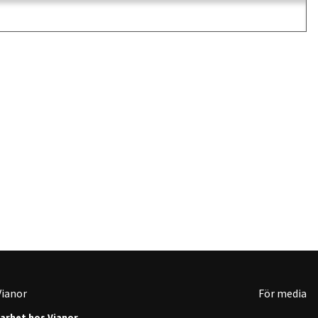
ianor
För media
barhet hos Vianor