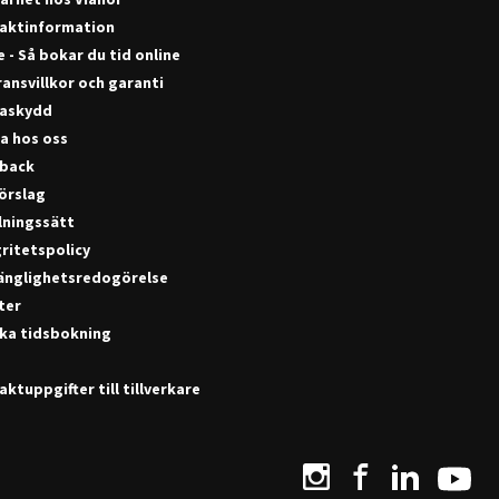
aktinformation
 - Så bokar du tid online
ansvillkor och garanti
askydd
a hos oss
back
förslag
lningssätt
ritetspolicy
gänglighetsredogörelse
ter
ka tidsbokning
ktuppgifter till tillverkare