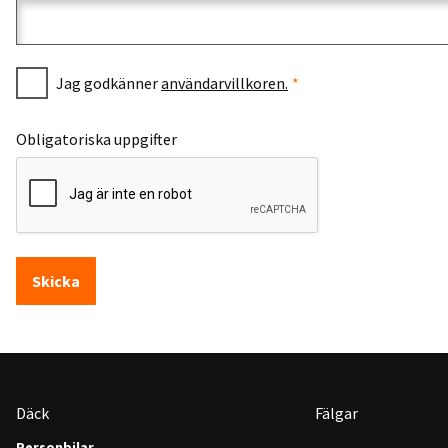
Jag godkänner
användarvillkoren.
Obligatoriska uppgifter
Skicka
Däck
Fälgar
Personbilar