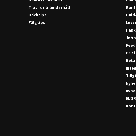
Tips för bilunderhåll
Kont
Däcktips
Guide
Fälgtips
Lever
Hakk
Jobb
Feed
Pris
Beta
Integ
Till
Nyhe
Avbo
EUDR
Konta