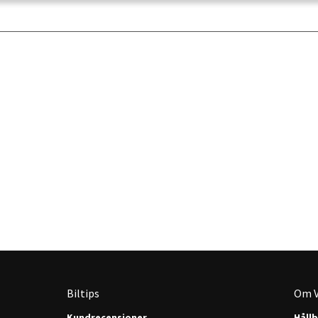
Biltips
Om V
Kundrecensioner
Håll