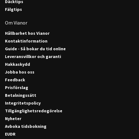
Däcktips
Fälgtips
Om Vianor
Hållbarhet hos Vianor
Kontaktinformation
Guide - Så bokar du tid online
Leveransvillkor och garanti
Hakkaskydd
Jobba hos oss
Feedback
Prisförslag
Betalningssätt
Integritetspolicy
Tillgänglighetsredogörelse
Nyheter
Avboka tidsbokning
EUDR