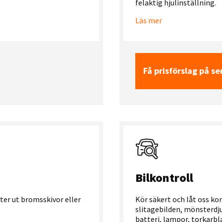
felaktig hjulinställning.
Läs mer
Få prisförslag på se
Bilkontroll
ter ut bromsskivor eller
Kör säkert och låt oss kon
slitagebilden, mönsterdju
batteri, lampor, torkarbl