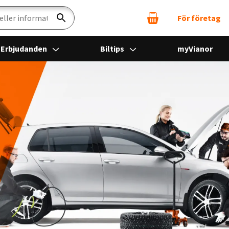
För företag
Sök
Erbjudanden
Biltips
myVianor