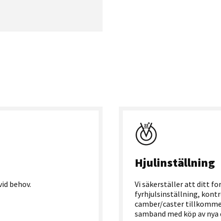
Hjulinställning
vid behov.
Vi säkerställer att ditt fo
fyrhjulsinställning, kontr
camber/caster tillkommer
samband med köp av nya dä