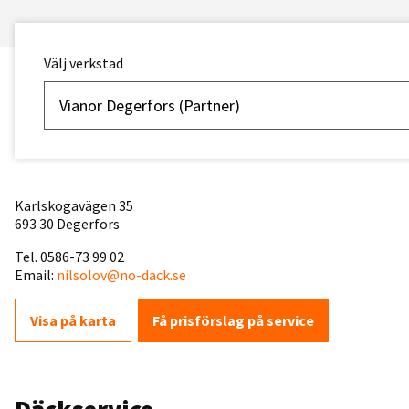
Välj verkstad
Vianor Degerfors (Partner)
Karlskogavägen 35
693 30 Degerfors
Tel. 0586-73 99 02
Email:
nilsolov@no-dack.se
Visa på karta
Få prisförslag på service