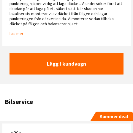
punktering hjälper vi dig att laga däcket. Vi undersöker först att
skadan går att laga på ett säkert sätt. När skadan har
lokaliserats monterar vi av däcket från fälgen och lagar
punkteringen från däcket insida. Vi monterar sedan tillbaka
däcket på fälgen och balanserar hjulet.
Läs mer
Lägg i kundvagn
Bilservice
Summer deal