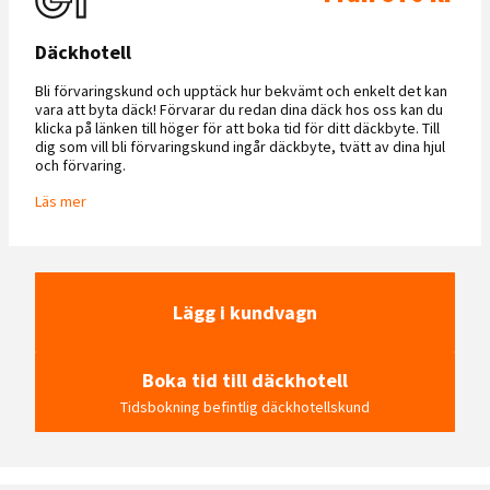
Däckhotell
Bli förvaringskund och upptäck hur bekvämt och enkelt det kan
vara att byta däck! Förvarar du redan dina däck hos oss kan du
klicka på länken till höger för att boka tid för ditt däckbyte. Till
dig som vill bli förvaringskund ingår däckbyte, tvätt av dina hjul
och förvaring.
Läs mer
Lägg i kundvagn
Boka tid till däckhotell
Tidsbokning befintlig däckhotellskund