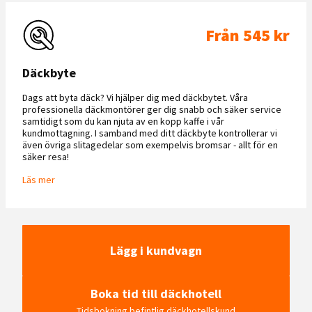
Från 545 kr
Däckbyte
Dags att byta däck? Vi hjälper dig med däckbytet. Våra
professionella däckmontörer ger dig snabb och säker service
samtidigt som du kan njuta av en kopp kaffe i vår
kundmottagning. I samband med ditt däckbyte kontrollerar vi
även övriga slitagedelar som exempelvis bromsar - allt för en
säker resa!
Läs mer
Lägg i kundvagn
Boka tid till däckhotell
Tidsbokning befintlig däckhotellskund