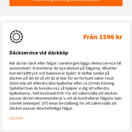
Från 1596 kr
Däckservice vid däckköp
När du har däck eller fälgar i varukorgen läggs denna service till
automatiskt. Vi monterar de nya däcken på fälgarna, tillsätter
korrekt lufttryck och balanserar hjulet. Vi skiftar sedan på
däcken på din bil så att du är klar för en fortsatt säker resa!
Glöm inte att efterdra dina hjulbultar efter ca 10 mils körning.
Självklart kan du besöka oss så hjälper vi dig att efterdra
hjulbultarna - helt kostnadsfritt. För att säkerställa att däcken
passar din bil rekommenderar vi att du kontrollerar fälgens tum-
storlek (exempel: 16") innan beställning för att säkerställa att
däcken passar dina befintliga fälgar.
Läs mer