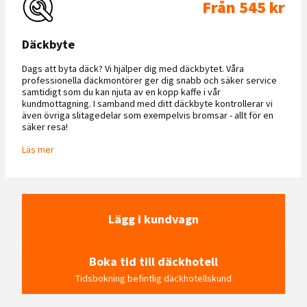
Från 545 kr
Däckbyte
Dags att byta däck? Vi hjälper dig med däckbytet. Våra
professionella däckmontörer ger dig snabb och säker service
samtidigt som du kan njuta av en kopp kaffe i vår
kundmottagning. I samband med ditt däckbyte kontrollerar vi
även övriga slitagedelar som exempelvis bromsar - allt för en
säker resa!
Läs mer
Lägg i kundvagn
Boka tid till däckhotell
Tidsbokning befintlig däckhotellskund