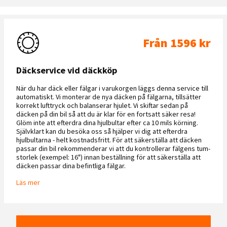
Från 1596 kr
Däckservice vid däckköp
När du har däck eller fälgar i varukorgen läggs denna service till
automatiskt. Vi monterar de nya däcken på fälgarna, tillsätter
korrekt lufttryck och balanserar hjulet. Vi skiftar sedan på
däcken på din bil så att du är klar för en fortsatt säker resa!
Glöm inte att efterdra dina hjulbultar efter ca 10 mils körning.
Självklart kan du besöka oss så hjälper vi dig att efterdra
hjulbultarna - helt kostnadsfritt. För att säkerställa att däcken
passar din bil rekommenderar vi att du kontrollerar fälgens tum-
storlek (exempel: 16") innan beställning för att säkerställa att
däcken passar dina befintliga fälgar.
Läs mer