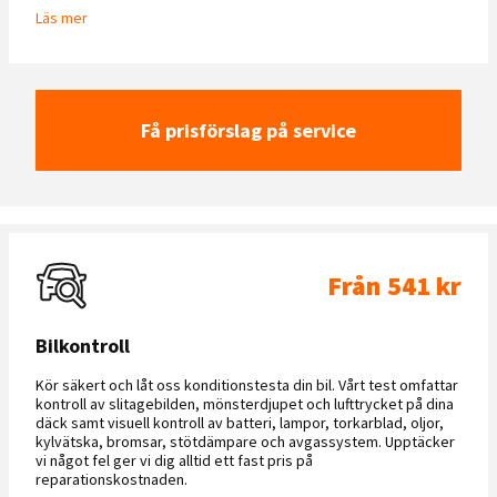
Läs mer
Få prisförslag på service
Från 541 kr
Bilkontroll
Kör säkert och låt oss konditionstesta din bil. Vårt test omfattar
kontroll av slitagebilden, mönsterdjupet och lufttrycket på dina
däck samt visuell kontroll av batteri, lampor, torkarblad, oljor,
kylvätska, bromsar, stötdämpare och avgassystem. Upptäcker
vi något fel ger vi dig alltid ett fast pris på
reparationskostnaden.