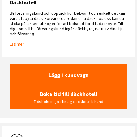
Däckhotell
Bli förvaringskund och upptäck hur bekvämt och enkelt det kan
vara att byta däck! Förvarar du redan dina däck hos oss kan du
klicka på länken till höger för att boka tid för ditt däckbyte. Till
dig som vill bli förvaringskund ingår däckbyte, tvätt av dina hjul
och förvaring.
Läs mer
Lägg i kundvagn
Boka tid till däckhotell
Tidsbokning befintlig däckhotellskund