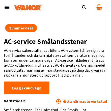
Summer deal
AC-service Smålandsstenar
AC-service säkerställer att bilens AC-system håller sig i bra
förhållanden och du kan njuta av sval temperatur medan du
kör även under varmare dagar. AC-service inkluderar tillsats
av AC-köldmeduim, tillsats av AC-färgvätska, C-smörjmedel
samt digital märning av mönsterdjupet på dina däck, varav vi
skickar en mönsterdjuprapport till dig via mail.
Lägg i kundvagn
Verkstäder:
Hitta närmaste verkstad
Smålandsstenar - 1st
Halmstad - 1st
Sävsjö - 1st