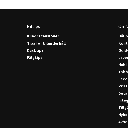
Biltips
Om V
Kundrecensioner
Håll
Tips för bilunderhåll
Kont
Däcktips
Guide
Fälgtips
Lever
Hakk
Jobb
Feed
Pris
Beta
Integ
Till
Nyhe
Avbo