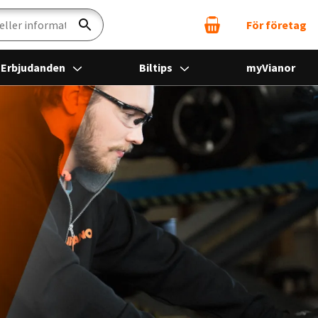
För företag
Sök
Erbjudanden
Biltips
myVianor