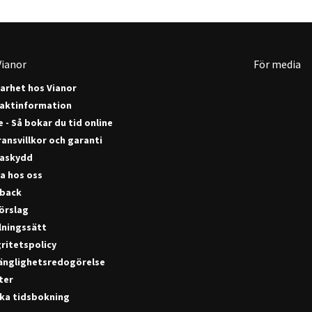
ianor
För media
barhet hos Vianor
aktinformation
 - Så bokar du tid online
ansvillkor och garanti
askydd
a hos oss
back
förslag
lningssätt
ritetspolicy
gänglighetsredogörelse
ter
ka tidsbokning