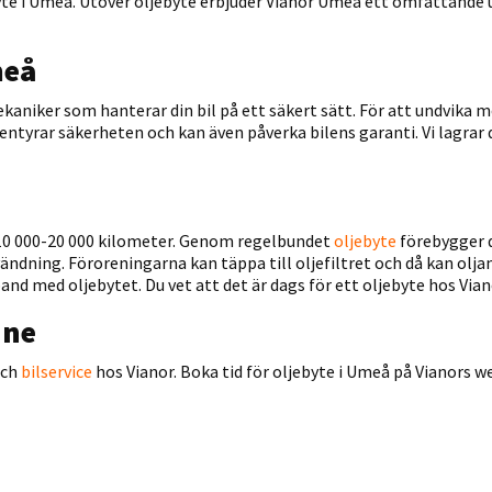
ebyte i Umeå. Utöver oljebyte erbjuder Vianor Umeå ett omfattande 
meå
kaniker som hanterar din bil på ett säkert sätt. För att undvika m
ntyrar säkerheten och kan även påverka bilens garanti. Vi lagra
r 10 000-20 000 kilometer. Genom regelbundet
oljebyte
förebygger 
ndning. Föroreningarna kan täppa till oljefiltret och då kan oljan
nd med oljebytet. Du vet att det är dags för ett oljebyte hos Vi
ine
och
bilservice
hos Vianor. Boka tid för oljebyte i Umeå på Vianors w