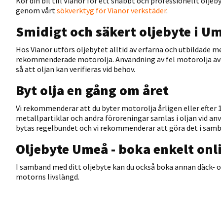
Kör din bil till Vianor för ett snabbt och professionellt olj
genom vårt
sökverktyg för Vianor verkstäder
.
Smidigt och säkert oljebyte i U
Hos Vianor utförs oljebytet alltid av erfarna och utbildade me
rekommenderade motorolja. Användning av fel motorolja äve
så att oljan kan verifieras vid behov.
Byt olja en gång om året
Vi rekommenderar att du byter motorolja årligen eller efte
metallpartiklar och andra föroreningar samlas i oljan vid anvä
bytas regelbundet och vi rekommenderar att göra det i samba
Oljebyte Umeå - boka enkelt onl
I samband med ditt oljebyte kan du också boka annan däck- 
motorns livslängd.