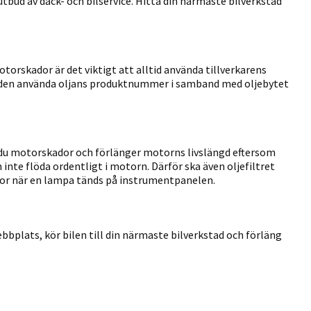
utbud av däck- och bilservice. Hitta din närmaste bilverkstad
otorskador är det viktigt att alltid använda tillverkarens
r den använda oljans produktnummer i samband med oljebytet
du motorskador och förlänger motorns livslängd eftersom
 inte flöda ordentligt i motorn. Därför ska även oljefiltret
anor när en lampa tänds på instrumentpanelen.
ebbplats, kör bilen till din närmaste bilverkstad och förläng