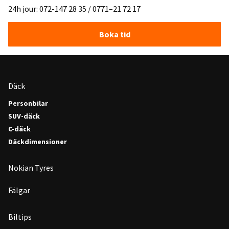
24h jour: 072-147 28 35 / 0771–21 72 17
Boka tid
Däck
Personbilar
SUV-däck
C-däck
Däckdimensioner
Nokian Tyres
Fälgar
Biltips