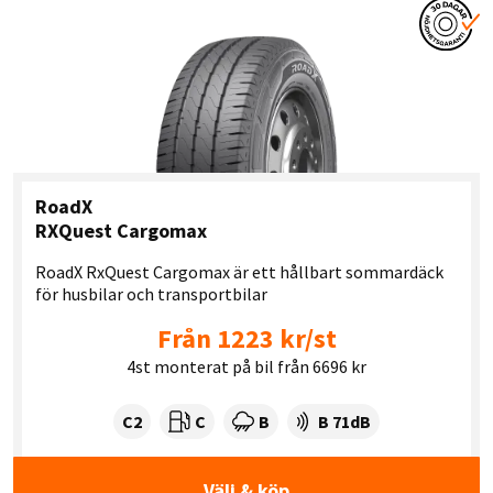
RoadX
RXQuest Cargomax
RoadX RxQuest Cargomax är ett hållbart sommardäck
för husbilar och transportbilar
Från 1223 kr/st
4st monterat på bil från 6696 kr
Tyre class:
Rullmotstånd:
Våtgrepp:
Ljudnivå dB:
C2
C
B
B 71dB
Välj & köp