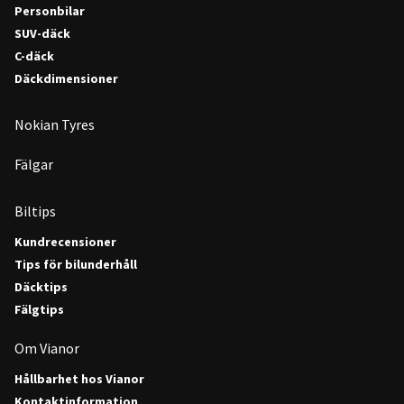
Personbilar
SUV-däck
C-däck
Däckdimensioner
Nokian Tyres
Fälgar
Biltips
Kundrecensioner
Tips för bilunderhåll
Däcktips
Fälgtips
Om Vianor
Hållbarhet hos Vianor
Kontaktinformation