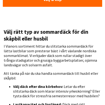
Välj rätt typ av sommardäck för din
skåpbil eller husbil
I Vianors sortiment hittar du slitstarka sommardäck för
lätta lastbilar som presterar bäst i vårt växlande nordiska
sommarklimat. Vi erbjuder däck som rullar stadigt över
trånga stadsgator och grusiga byggarbetsplatser, ojämna
landsvägar och solvarm asfalt.
Att tänka på när du ska handla sommardäck till husbil eller
skåpbil:
Välj däck efter dina körbehov:
Letar du efter
slitstarka däck som klarar intensiv yrkeskörning? Eller
tysta däck för stressfria semesterresor med husbilen?
Lastkapacitet och livslängd:
Däck med
rätt