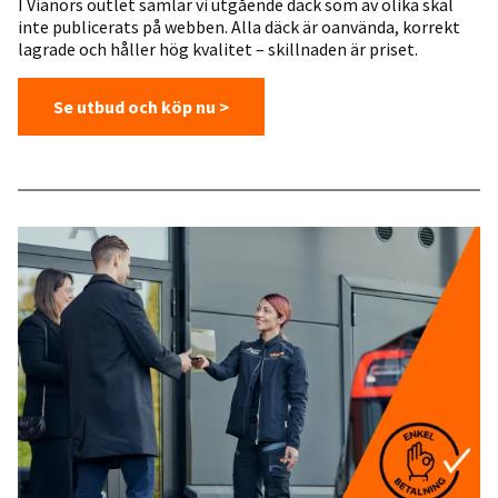
I Vianors outlet samlar vi utgående däck som av olika skäl
inte publicerats på webben. Alla däck är oanvända, korrekt
lagrade och håller hög kvalitet – skillnaden är priset.
Se utbud och köp nu >