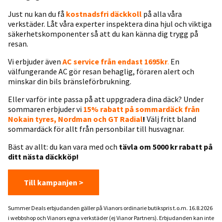
Just nu kan du få
kostnadsfri däckkoll
på alla våra
verkstäder. Låt våra experter inspektera dina hjul och viktiga
säkerhetskomponenter så att du kan känna dig trygg på
resan.
Vi erbjuder även
AC service från endast 1695kr
.
En
välfungerande AC gör resan behaglig, föraren alert och
minskar din bils bränsleförbrukning.
Eller varför inte passa på att uppgradera dina däck? Under
sommaren erbjuder vi
15% rabatt på sommardäck från
Nokain tyres, Nordman och GT Radial
!
Välj fritt bland
sommardäck för allt från personbilar till husvagnar.
Bäst av allt: du kan vara med och
tävla om 5000 kr rabatt på
ditt nästa däckköp!
Till kampanjen >
Summer Deals erbjudanden gäller på Vianors ordinarie butikspris t.o.m. 16.8.2026
i webbshop och Vianors egna verkstäder (ej Vianor Partners). Erbjudanden kan inte