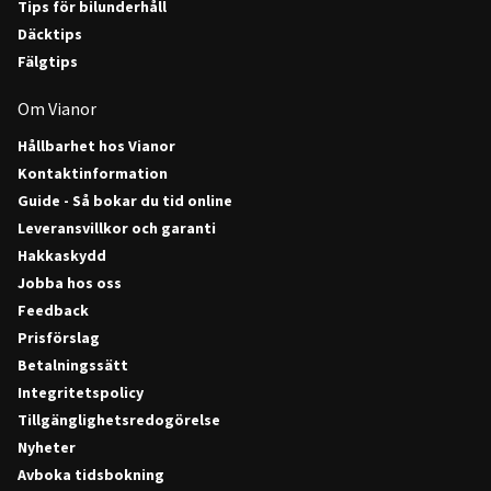
Tips för bilunderhåll
Däcktips
Fälgtips
Om Vianor
Hållbarhet hos Vianor
Kontaktinformation
Guide - Så bokar du tid online
Leveransvillkor och garanti
Hakkaskydd
Jobba hos oss
Feedback
Prisförslag
Betalningssätt
Integritetspolicy
Tillgänglighetsredogörelse
Nyheter
Avboka tidsbokning