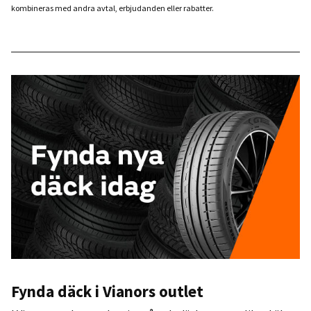
kombineras med andra avtal, erbjudanden eller rabatter.
Fynda däck i Vianors outlet