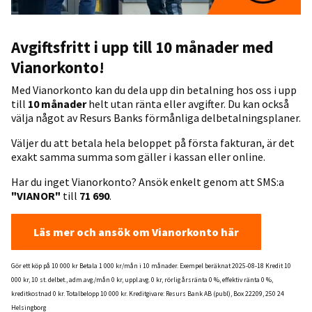
Avgiftsfritt i upp till 10 månader med
Vianorkonto!
Med Vianorkonto kan du dela upp din betalning hos oss i upp
till
10 månader
helt utan ränta eller avgifter. Du kan också
välja något av Resurs Banks förmånliga delbetalningsplaner.
Väljer du att betala hela beloppet på första fakturan, är det
exakt samma summa som gäller i kassan eller online.
Har du inget Vianorkonto? Ansök enkelt genom att SMS:a
"VIANOR"
till
71 690
.
Läs mer och ansök om Vianorkonto här
Gör ett köp på 10 000 kr Betala 1 000 kr/mån i 10 månader. Exempel beräknat 2025-08-18 Kredit 10
000 kr, 10 st. delbet., adm.avg./mån 0 kr, uppl.avg. 0 kr, rörlig årsränta 0 %, effektiv ränta 0 %,
kreditkostnad 0 kr. Totalbelopp 10 000 kr. Kreditgivare: Resurs Bank AB (publ), Box 22209, 250 24
Helsingborg