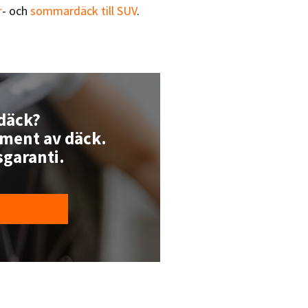
r
- och
sommardäck till SUV
.
 däck?
iment av däck.
sgaranti.