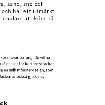
era, sand, snö och
a och har ett utmärkt
t enklare att köra på
 köra i svår terräng. Du vill ha
så passar för kortare sträckor
ofta en unik mönsterdesign, som
Däcken är också gjorda av
äck