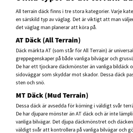
All terrain däck finns i tre stora kategorier. Varje ka
en särskild typ av väglag. Det är viktigt att man välje
det väglag man planerar att köra på.
AT Däck (All Terrain)
Däck märkta AT (som står för All Terrain) är universa
greppegenskaper på både vanliga bilvägar och grusvä
De har ett tjockare däckmönster än vanliga bildäck o
sidoväggar som skyddar mot skador. Dessa däck pass
sten och snö.
MT Däck (Mud Terrain)
Dessa däck är avsedda för körning i väldigt svår te
De har djupare mönster än AT däck och är inte lämpl
vanliga bilvägar. Det djupa däckmönstret och däckens 
väldigt svår att kontrollera på vanliga bilvägar och g