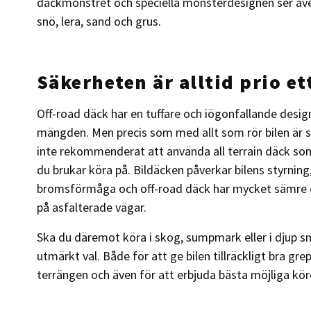
däckmönstret och speciella mönsterdesignen ser även t
snö, lera, sand och grus.
Säkerheten är alltid prio et
Off-road däck har en tuffare och iögonfallande design
mängden. Men precis som med allt som rör bilen är s
inte rekommenderat att använda all terrain däck som
du brukar köra på. Bildäcken påverkar bilens styrning
bromsförmåga och off-road däck har mycket sämre e
på asfalterade vägar.
Ska du däremot köra i skog, sumpmark eller i djup snö
utmärkt val. Både för att ge bilen tillräckligt bra grep
terrängen och även för att erbjuda bästa möjliga kör