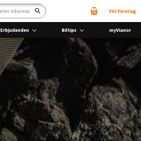
För företag
Sök
Erbjudanden
Biltips
myVianor