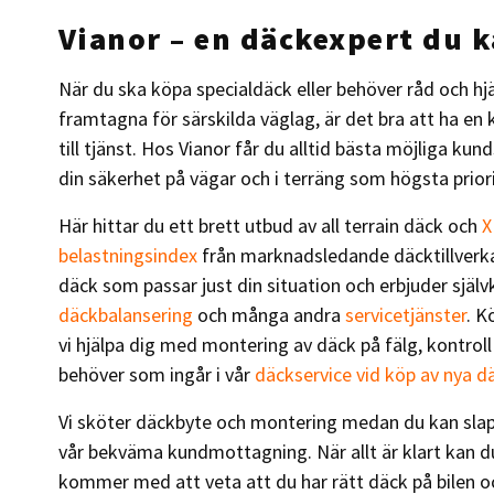
Vianor – en däckexpert du k
När du ska köpa specialdäck eller behöver råd och hj
framtagna för särskilda väglag, är det bra att ha en
till tjänst. Hos Vianor får du alltid bästa möjliga ku
din säkerhet på vägar och i terräng som högsta priori
Här hittar du ett brett utbud av all terrain däck och
X
belastningsindex
från marknadsledande däcktillverkare
däck som passar just din situation och erbjuder själv
däckbalansering
och många andra
servicetjänster
. K
vi hjälpa dig med montering av däck på fälg, kontroll 
behöver som ingår i vår
däckservice vid köp av nya d
Vi sköter däckbyte och montering medan du kan slapp
vår bekväma kundmottagning. När allt är klart kan
kommer med att veta att du har rätt däck på bilen o