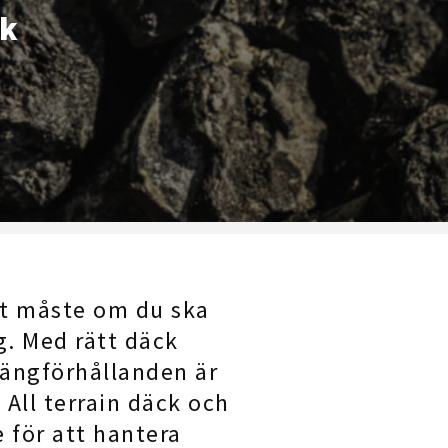
ck
ett måste om du ska
g. Med rätt däck
rängförhållanden är
. All terrain däck och
 för att hantera