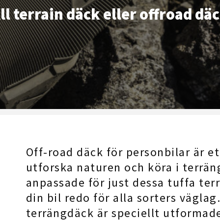
ll terrain däck eller offroad dä
Off-road däck för personbilar är 
utforska naturen och köra i terrän
anpassade för just dessa tuffa ter
din bil redo för alla sorters väglag
terrängdäck är speciellt utformade