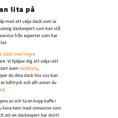
an lita på
älp med att välja däck som är
 kunnig däckexpert som kan stå
ndservice från experter som har
tet.
L däck med högre
. Vi hjälper dig att välja rätt
klart även
däckbyte
,
öper du dina däck hos oss kan
av lufttryck och allt annat du
äck
.
na av och ta en kopp kaffe i
 du köra hem med sinnesron som
ch att en däckexpert har skött