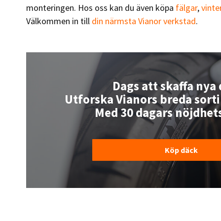
monteringen. Hos oss kan du även köpa
fälgar
,
vinte
Välkommen in till
din närmsta Vianor verkstad
.
Dags att skaffa nya
Utforska Vianors breda sort
Med 30 dagars nöjdhet
Köp däck