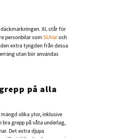
i däckmärkningen. XL står för
gre personbilar som
SUVar
och
a den extra tyngden från dessa
 terräng utan bör användas
 grepp på alla
 mängd olika ytor, inklusive
 bra grepp på våta underlag,
nar. Det extra djupa