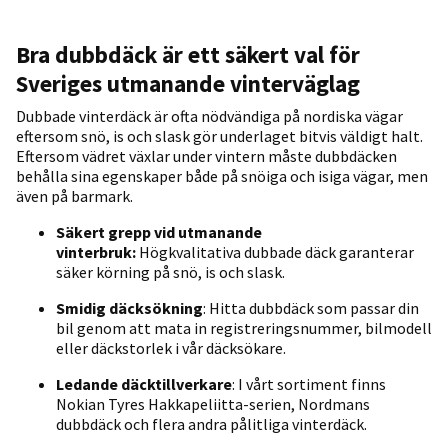
Bra dubbdäck är ett säkert val för
Sveriges utmanande vinterväglag
Dubbade vinterdäck är ofta nödvändiga på nordiska vägar
eftersom snö, is och slask gör underlaget bitvis väldigt halt.
Eftersom vädret växlar under vintern måste dubbdäcken
behålla sina egenskaper både på snöiga och isiga vägar, men
även på barmark.
Säkert grepp vid utmanande
vinterbruk:
Högkvalitativa dubbade däck garanterar
säker körning på snö, is och slask.
Smidig däcksökning
: Hitta dubbdäck som passar din
bil genom att mata in registreringsnummer, bilmodell
eller däckstorlek i vår däcksökare.
Ledande däcktillverkare
: I vårt sortiment finns
Nokian Tyres Hakkapeliitta-serien, Nordmans
dubbdäck och flera andra pålitliga vinterdäck.