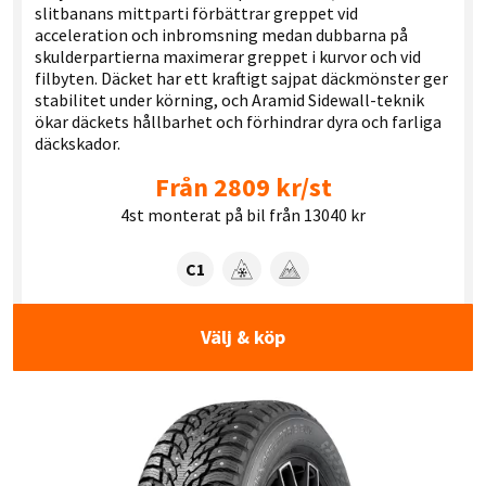
slitbanans mittparti förbättrar greppet vid
acceleration och inbromsning medan dubbarna på
skulderpartierna maximerar greppet i kurvor och vid
filbyten. Däcket har ett kraftigt sajpat däckmönster ger
stabilitet under körning, och Aramid Sidewall-teknik
ökar däckets hållbarhet och förhindrar dyra och farliga
däckskador.
Från 2809 kr/st
4st monterat på bil från 13040 kr
Tyre class:
C1
Snögrepp
Isgrepp
Välj & köp