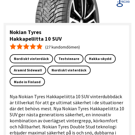
Nokian Tyres
Hakkapeliitta 10 SUV
(27 kundomdömen)
Medelbetyg 4.9
Nordiskt vinterdäck
Testvinnare
Hakka-skydd
Aramid Sidewall
Nordiskt vinterdäck
Made in Finland
Nya Nokian Tyres Hakkapeliitta 10 SUV vinterdubbdäck
är tillverkat för att ge ultimat säkerhet i de situationer
där det behövs mest. Nya Nokian Tyres Hakkapeliitta 10
SUV ger nästa generations säkerhet, en innovativ
kombination av överlägset vintergrepp, körkomfort
och hållbarhet. Nokian Tyres Double Stud teknologi
erbjuder maximal säkerhet på is och snö, dubbarna i