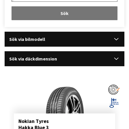
Sök
Sök via bilmodell
Sök via däckdimension
Nokian Tyres
Hakka Blue 3