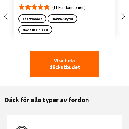
(11 kundomdömen)
Medelbetyg 4.8
Testvinnare
Hakka-skydd
Made in Finland
Visa hela
däckutbudet
Däck för alla typer av fordon