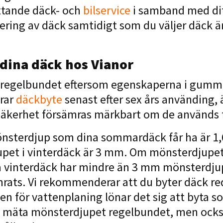
attande däck- och
bilservice
i samband med dit
ering av däck samtidigt som du väljer däck ä
dina däck hos Vianor
äck regelbundet eftersom egenskaperna i gum
rar
däckbyte
senast efter sex års använding,
säkerhet försämras märkbart om de används f
önsterdjup som dina sommardäck får ha är 1
pet i vinterdäck är 3 mm. Om mönsterdjupet
a vinterdäck har mindre än 3 mm mönsterdjup
mrats. Vi rekommenderar att du byter däck r
ken för vattenplaning lönar det sig att byt
 mäta mönsterdjupet regelbundet, men också 