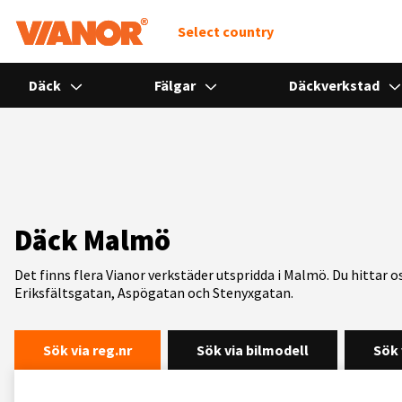
Select country
Däck
Fälgar
Däckverkstad
Däck Malmö
Det finns flera Vianor verkstäder utspridda i Malmö. Du hittar 
Eriksfältsgatan, Aspögatan och Stenyxgatan.
Sök via reg.nr
Sök via bilmodell
Sök 