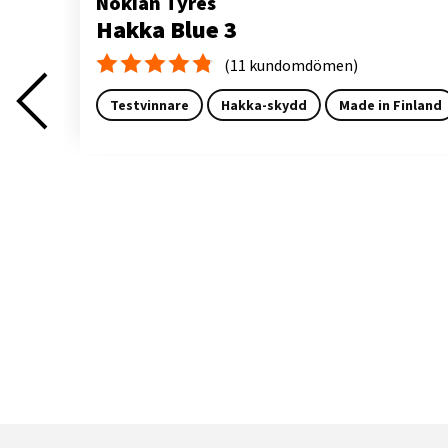
Nokian Tyres
Hakka Blue 3
(11 kundomdömen)
Medelbetyg 4.8
Testvinnare
Hakka-skydd
Made in Finland