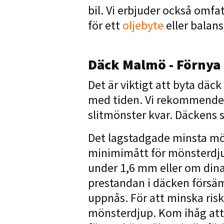
bil. Vi erbjuder också omf
för ett
oljebyte
eller balans
Däck Malmö - Förnya 
Det är viktigt att byta d
med tiden. Vi rekommende
slitmönster kvar. Däckens 
Det lagstadgade minsta m
minimimått för mönsterdju
under 1,6 mm eller om din
prestandan i däcken försä
uppnås. För att minska ris
mönsterdjup. Kom ihåg att