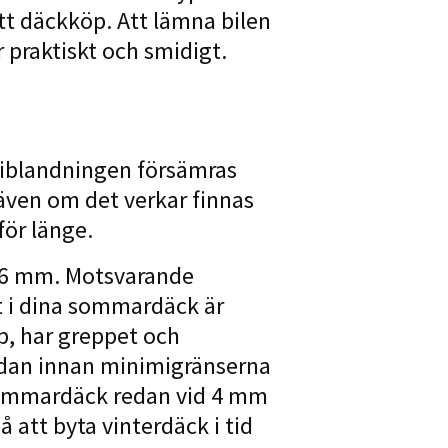
t däckköp. Att lämna bilen
r praktiskt och smidigt.
miblandningen försämras
 även om det verkar finnas
ör länge.
,6 mm. Motsvarande
 i dina sommardäck är
, har greppet och
edan innan minimigränserna
a sommardäck redan vid 4 mm
att byta vinterdäck i tid