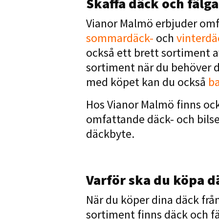
Skaffa däck och fälg
Vianor Malmö erbjuder omfa
sommardäck-
och
vinterdä
också ett brett sortiment av
sortiment när du behöver de
med köpet kan du också
ba
Hos Vianor Malmö finns ocks
omfattande däck- och bilse
däckbyte.
Varför ska du köpa 
När du köper dina däck från
sortiment finns däck och fäl