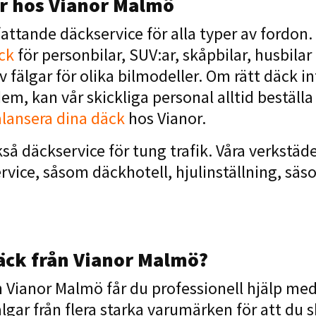
ar hos Vianor Malmö
ttande däckservice för alla typer av fordon. 
ck
för personbilar, SUV:ar, skåpbilar, husbilar
 fälgar för olika bilmodeller. Om rätt däck int
m, kan vår skickliga personal alltid beställa 
lansera dina däck
hos Vianor.
å däckservice för tung trafik. Våra verkstäd
rvice, såsom däckhotell, hjulinställning, säs
däck från Vianor Malmö?
 Vianor Malmö får du professionell hjälp med a
gar från flera starka varumärken för att du sk