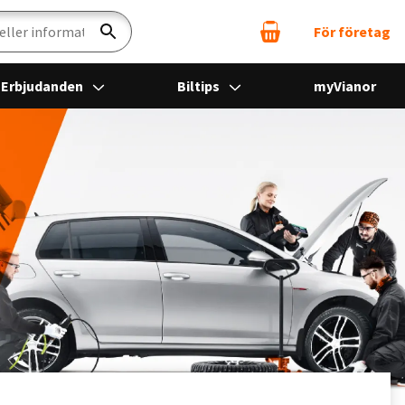
För företag
Sök
Erbjudanden
Biltips
myVianor