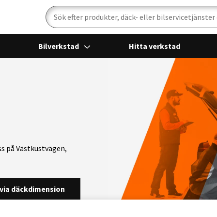
Sök
Bilverkstad
Hitta verkstad
oss på Västkustvägen,
via däckdimension