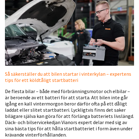
Så säkerställer du att bilen startar i vinterkylan – expertens
tips för ett köldtåligt startbatteri
De flesta bilar – både med förbränningsmotor och elbilar –
är beroende av ett batteri för att starta. Att bilen inte går
igång en kall vintermorgon beror därför ofta på ett dåligt
laddat eller slitet startbatteri. Lyckligtvis finns det saker
bilägare själva kan göra för att förlänga batteriets livslängd.
Däck- och bilservicekedjan Vianors expert delar med sig av
sina bästa tips för att hålla startbatteriet i form även under
krävande vinterförhållanden.