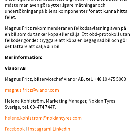
måste man även göra ytterligare mätningar och
undersökningar på bilens komponenter för att kunna hitta
felet.
Magnus Fritz rekommenderar en felkodsavläsning även på
en bil som du tänker köpa eller sälja. Ett obd-protokoll utan
felkoder gör det tryggare att köpa en begagnad bil och gör
det lättare att sälja din bil.
Mer information:
Vianor AB
Magnus Fritz, bilservicechef Vianor AB, tel. +46 10 475 5063
magnus.fritz@vianor.com
Helene Kohlström, Marketing Manager, Nokian Tyres
Sverige, tel. 08-474 7447,
helene.kohlstrom@nokiantyres.com
Facebook
I
InstagramI
Linkedin