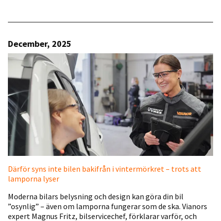
December, 2025
Därför syns inte bilen bakifrån i vintermörkret – trots att
lamporna lyser
Moderna bilars belysning och design kan göra din bil
”osynlig” – även om lamporna fungerar som de ska. Vianors
expert Magnus Fritz, bilservicechef, förklarar varför, och