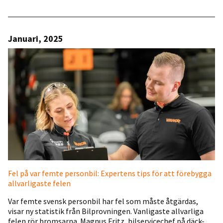
Januari, 2025
Fel på var femte personbil: Expertens tips för att förebygga
allvarligaste felen
Var femte svensk personbil har fel som måste åtgärdas,
visar ny statistik från Bilprovningen. Vanligaste allvarliga
felen rör bromsarna. Magnus Fritz, bilservicechef på däck-