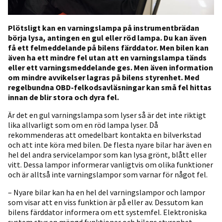
Plötsligt kan en varningslampa på instrumentbrädan
börja lysa, antingen en gul eller röd lampa. Du kan även
få ett felmeddelande på bilens färddator. Men bilen kan
även ha ett mindre fel utan att en varningslampa tänds
eller ett varningsmeddelande ges. Men även information
om mindre avvikelser lagras på bilens styrenhet. Med
regelbundna OBD-felkodsavläsningar kan små fel hittas
innan de blir stora och dyra fel.
Är det en gul varningslampa som lyser så är det inte riktigt
lika allvarligt som om en röd lampa lyser. Då
rekommenderas att omedelbart kontakta en bilverkstad
och att inte köra med bilen. De flesta nyare bilar har även en
hel del andra servicelampor som kan lysa grönt, blått eller
vitt. Dessa lampor informerar vanligtvis om olika funktioner
och är alltså inte varningslampor som varnar för något fel.
– Nyare bilar kan ha en hel del varningslampor och lampor
som visar att en viss funktion är på eller av. Dessutom kan
bilens färddator informera om ett systemfel. Elektroniska
system styr en mängd funktioner och bilens styrenhet