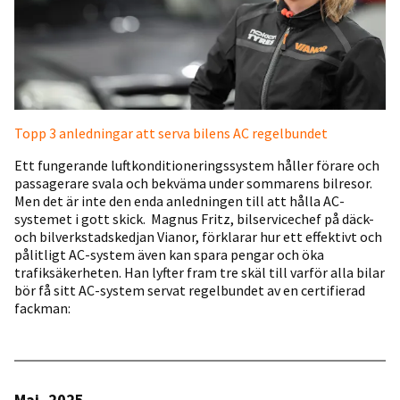
Topp 3 anledningar att serva bilens AC regelbundet
Ett fungerande luftkonditioneringssystem håller förare och
passagerare svala och bekväma under sommarens bilresor.
Men det är inte den enda anledningen till att hålla AC-
systemet i gott skick. Magnus Fritz, bilservicechef på däck-
och bilverkstadskedjan Vianor, förklarar hur ett effektivt och
pålitligt AC-system även kan spara pengar och öka
trafiksäkerheten. Han lyfter fram tre skäl till varför alla bilar
bör få sitt AC-system servat regelbundet av en certifierad
fackman:
Maj, 2025