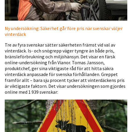
Ny undersökning: Säkerhet går före pris när svenskar väljer
vinterdäck
Tre av fyra svenskar sätter säkerheten främst vid val av
vinterdäck. Is- och snögrepp väger tyngre än både pris,
bränsleförbrukning och miljöhänsyn. Det visar en färsk
online-undersökning från Vianor. Tomas Jansson,
produktchef, ger sina viktigaste råd för att hitta säkra
vinterdäck anpassade för svenska förhållanden. Greppet
framför allt – bara sju procent tycker att vinterdäckens pris
är viktigaste faktorn. Det visar undersökningen som gjordes
online med 1 939 svenskar: