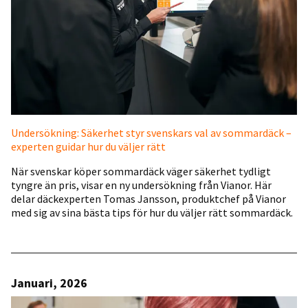
Undersökning: Säkerhet styr svenskars val av sommardäck –
experten guidar hur du väljer rätt
När svenskar köper sommardäck väger säkerhet tydligt
tyngre än pris, visar en ny undersökning från Vianor. Här
delar däckexperten Tomas Jansson, produktchef på Vianor
med sig av sina bästa tips för hur du väljer rätt sommardäck.
Januari, 2026