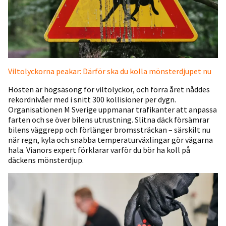
Viltolyckorna peakar: Därför ska du kolla mönsterdjupet nu
Hösten är högsäsong för viltolyckor, och förra året nåddes
rekordnivåer med i snitt 300 kollisioner per dygn.
Organisationen M Sverige uppmanar trafikanter att anpassa
farten och se över bilens utrustning. Slitna däck försämrar
bilens väggrepp och förlänger bromssträckan – särskilt nu
när regn, kyla och snabba temperaturväxlingar gör vägarna
hala. Vianors expert förklarar varför du bör ha koll på
däckens mönsterdjup.