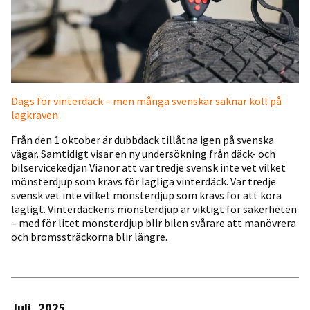
Dags för vinterdäck – men många svenskar saknar koll på
lagkraven
Från den 1 oktober är dubbdäck tillåtna igen på svenska
vägar. Samtidigt visar en ny undersökning från däck- och
bilservicekedjan Vianor att var tredje svensk inte vet vilket
mönsterdjup som krävs för lagliga vinterdäck. Var tredje
svensk vet inte vilket mönsterdjup som krävs för att köra
lagligt. Vinterdäckens mönsterdjup är viktigt för säkerheten
– med för litet mönsterdjup blir bilen svårare att manövrera
och bromssträckorna blir längre.
Juli, 2025