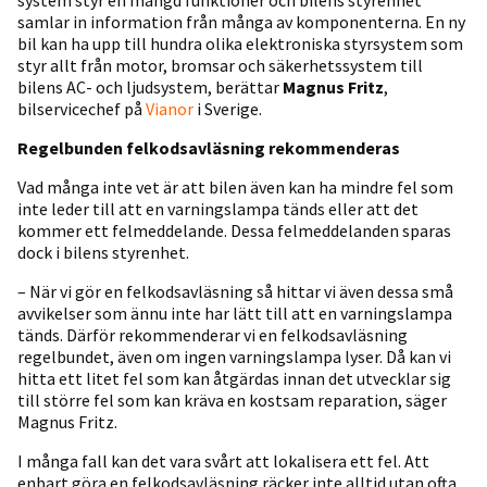
samlar in information från många av komponenterna. En ny
bil kan ha upp till hundra olika elektroniska styrsystem som
styr allt från motor, bromsar och säkerhetssystem till
bilens AC- och ljudsystem, berättar
Magnus Fritz
,
bilservicechef på
Vianor
i Sverige.
Regelbunden felkodsavläsning rekommenderas
Vad många inte vet är att bilen även kan ha mindre fel som
inte leder till att en varningslampa tänds eller att det
kommer ett felmeddelande. Dessa felmeddelanden sparas
dock i bilens styrenhet.
– När vi gör en felkodsavläsning så hittar vi även dessa små
avvikelser som ännu inte har lätt till att en varningslampa
tänds. Därför rekommenderar vi en felkodsavläsning
regelbundet, även om ingen varningslampa lyser. Då kan vi
hitta ett litet fel som kan åtgärdas innan det utvecklar sig
till större fel som kan kräva en kostsam reparation, säger
Magnus Fritz.
I många fall kan det vara svårt att lokalisera ett fel. Att
enbart göra en felkodsavläsning räcker inte alltid utan ofta