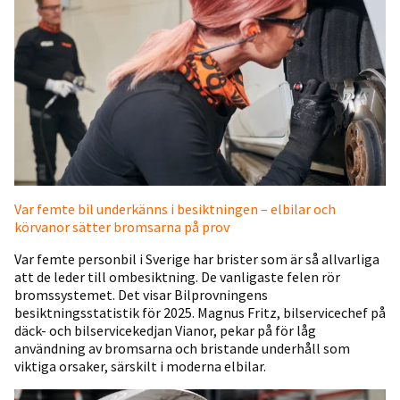
Var femte bil underkänns i besiktningen – elbilar och
körvanor sätter bromsarna på prov
Var femte personbil i Sverige har brister som är så allvarliga
att de leder till ombesiktning. De vanligaste felen rör
bromssystemet. Det visar Bilprovningens
besiktningsstatistik för 2025. Magnus Fritz, bilservicechef på
däck- och bilservicekedjan Vianor, pekar på för låg
användning av bromsarna och bristande underhåll som
viktiga orsaker, särskilt i moderna elbilar.