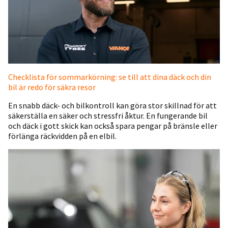
Checklista för sommarkörning: se till att dina däck och din
bil är redo för säkra resor
En snabb däck- och bilkontroll kan göra stor skillnad för att
säkerställa en säker och stressfri åktur. En fungerande bil
och däck i gott skick kan också spara pengar på bränsle eller
förlänga räckvidden på en elbil.