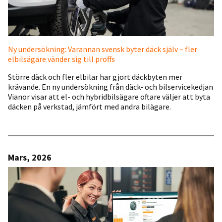
Ny undersökning: Varannan svensk byter däck själv – fler
elbilsägare vänder sig till proffs
Större däck och fler elbilar har gjort däckbyten mer
krävande. En ny undersökning från däck- och bilservicekedjan
Vianor visar att el- och hybridbilsägare oftare väljer att byta
däcken på verkstad, jämfört med andra bilägare.
Mars, 2026