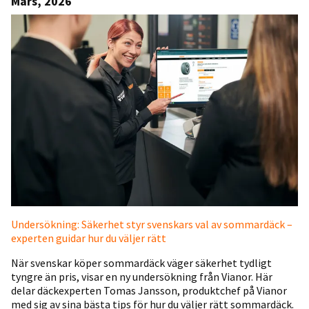
Mars, 2026
Undersökning: Säkerhet styr svenskars val av sommardäck –
experten guidar hur du väljer rätt
När svenskar köper sommardäck väger säkerhet tydligt
tyngre än pris, visar en ny undersökning från Vianor. Här
delar däckexperten Tomas Jansson, produktchef på Vianor
med sig av sina bästa tips för hur du väljer rätt sommardäck.