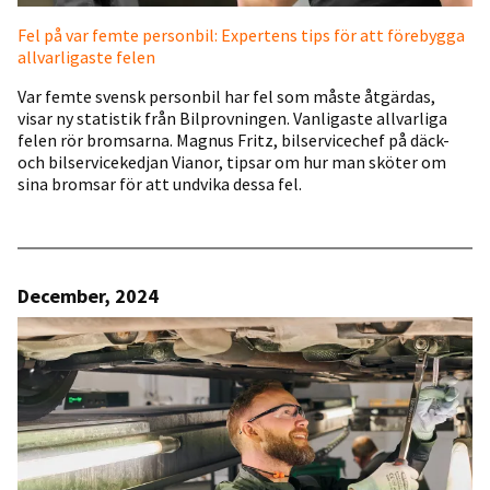
Fel på var femte personbil: Expertens tips för att förebygga
allvarligaste felen
Var femte svensk personbil har fel som måste åtgärdas,
visar ny statistik från Bilprovningen. Vanligaste allvarliga
felen rör bromsarna. Magnus Fritz, bilservicechef på däck-
och bilservicekedjan Vianor, tipsar om hur man sköter om
sina bromsar för att undvika dessa fel.
December, 2024