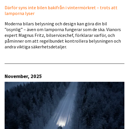
Därför syns inte bilen bakifrån i vintermörkret – trots att
lamporna lyser
Moderna bilars belysning och design kan göra din bil
”osynlig” – även om lamporna fungerar som de ska. Vianors
expert Magnus Fritz, bilservicechef, förklarar varför, och
påminner om att regelbundet kontrollera belysningen och
andra viktiga säkerhetsdetaljer.
November, 2025