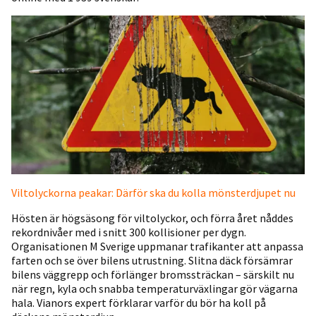
Viltolyckorna peakar: Därför ska du kolla mönsterdjupet nu
Hösten är högsäsong för viltolyckor, och förra året nåddes
rekordnivåer med i snitt 300 kollisioner per dygn.
Organisationen M Sverige uppmanar trafikanter att anpassa
farten och se över bilens utrustning. Slitna däck försämrar
bilens väggrepp och förlänger bromssträckan – särskilt nu
när regn, kyla och snabba temperaturväxlingar gör vägarna
hala. Vianors expert förklarar varför du bör ha koll på