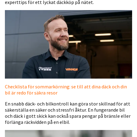
experttips för ett lyckat däckköp på nätet.
Checklista för sommarkörning: se till att dina däck och din
bil är redo för säkra resor
En snabb däck- och bilkontroll kan göra stor skillnad för att
säkerställa en säker och stressfri åktur. En fungerande bil
och däck i gott skick kan också spara pengar på bränsle eller
förlänga räckvidden på en elbil.