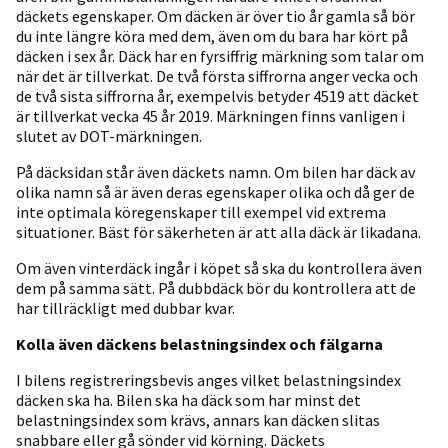
däckets egenskaper. Om däcken är över tio år gamla så bör
du inte längre köra med dem, även om du bara har kört på
däcken i sex år. Däck har en fyrsiffrig märkning som talar om
när det är tillverkat. De två första siffrorna anger vecka och
de två sista siffrorna år, exempelvis betyder 4519 att däcket
är tillverkat vecka 45 år 2019. Märkningen finns vanligen i
slutet av DOT-märkningen.
På däcksidan står även däckets namn. Om bilen har däck av
olika namn så är även deras egenskaper olika och då ger de
inte optimala köregenskaper till exempel vid extrema
situationer. Bäst för säkerheten är att alla däck är likadana.
Om även vinterdäck ingår i köpet så ska du kontrollera även
dem på samma sätt. På dubbdäck bör du kontrollera att de
har tillräckligt med dubbar kvar.
Kolla även däckens belastningsindex och fälgarna
I bilens registreringsbevis anges vilket belastningsindex
däcken ska ha. Bilen ska ha däck som har minst det
belastningsindex som krävs, annars kan däcken slitas
snabbare eller gå sönder vid körning. Däckets