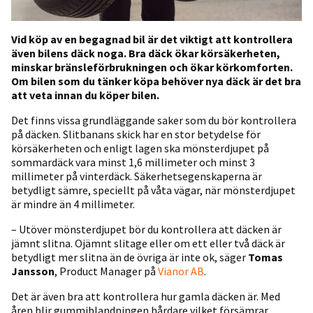
Vid köp av en begagnad bil är det viktigt att kontrollera
även bilens däck noga. Bra däck ökar körsäkerheten,
minskar bränsleförbrukningen och ökar körkomforten.
Om bilen som du tänker köpa behöver nya däck är det bra
att veta innan du köper bilen.
Det finns vissa grundläggande saker som du bör kontrollera
på däcken. Slitbanans skick har en stor betydelse för
körsäkerheten och enligt lagen ska mönsterdjupet på
sommardäck vara minst 1,6 millimeter och minst 3
millimeter på vinterdäck. Säkerhetsegenskaperna är
betydligt sämre, speciellt på våta vägar, när mönsterdjupet
är mindre än 4 millimeter.
– Utöver mönsterdjupet bör du kontrollera att däcken är
jämnt slitna. Ojämnt slitage eller om ett eller två däck är
betydligt mer slitna än de övriga är inte ok, säger
Tomas
Jansson
, Product Manager på
Vianor AB
.
Det är även bra att kontrollera hur gamla däcken är. Med
åren blir gummiblandningen hårdare vilket försämrar