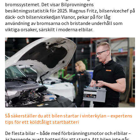
bromssystemet. Det visar Bilprovningens
besiktningsstatistik för 2025. Magnus Fritz, bilservicechef på
däck- och bilservicekedjan Vianor, pekar på för låg
användning av bromsarna och bristande underhåll som
viktiga orsaker, särskilt i moderna elbilar.
Så säkerställer du att bilen startar i vinterkylan – expertens
tips för ett köldtåligt startbatteri
De flesta bilar – både med förbränningsmotor och elbilar –
är beroende av ett batteri för att starta. Att bilen inte går