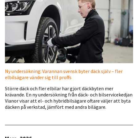
Ny undersökning: Varannan svensk byter däck själv – fler
elbilsägare vänder sig till proffs
Större däck och fler elbilar har gjort däckbyten mer
krävande. En ny undersökning från däck- och bilservicekedjan
Vianor visar att el- och hybridbilsägare oftare väljer att byta
däcken på verkstad, jämfört med andra bilägare.