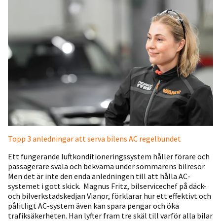
Topp 3 anledningar att serva bilens AC regelbundet
Ett fungerande luftkonditioneringssystem håller förare och
passagerare svala och bekväma under sommarens bilresor.
Men det är inte den enda anledningen till att hålla AC-
systemet i gott skick. Magnus Fritz, bilservicechef på däck-
och bilverkstadskedjan Vianor, förklarar hur ett effektivt och
pålitligt AC-system även kan spara pengar och öka
trafiksäkerheten. Han lyfter fram tre skäl till varför alla bilar