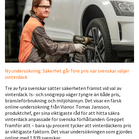
Ny undersökning: Säkerhet går före pris när svenskar väljer
vinterdäck
Tre av fyra svenskar sätter säkerheten främst vid val av
vinterdäck. Is- och snögrepp väger tyngre än både pris,
bränsleförbrukning och miljöhänsyn. Det visar en färsk
online-undersökning från Vianor. Tomas Jansson,
produktchef, ger sina viktigaste råd för att hitta säkra
vinterdäck anpassade för svenska förhållanden. Greppet
framför allt – bara sju procent tycker att vinterdäckens pris
är viktigaste faktorn. Det visar undersökningen som gjordes
online med 1 939 svenskar: