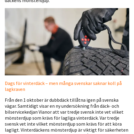
däckens mönsterdjup.
Dags för vinterdäck – men många svenskar saknar koll på
lagkraven
Från den 1 oktober är dubbdäck tillåtna igen på svenska
vägar. Samtidigt visar en ny undersökning från däck- och
bilservicekedjan Vianor att var tredje svensk inte vet vilket
mönsterdjup som krävs för lagliga vinterdäck. Var tredje
svensk vet inte vilket mönsterdjup som krävs för att köra
lagligt. Vinterdäckens mönsterdjup är viktigt för säkerheten