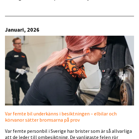
Januari, 2026
Var femte bil underkänns i besiktningen – elbilar och
körvanor sätter bromsarna på prov
Var femte personbil i Sverige har brister som är så allvarliga
att de leder till ombesiktning. De vanligaste felen rör