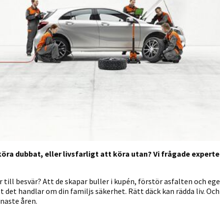
 köra dubbat, eller livsfarligt att köra utan? Vi frågade expe
 till besvär? Att de skapar buller i kupén, förstör asfalten och e
det handlar om din familjs säkerhet. Rätt däck kan rädda liv. Och d
naste åren.