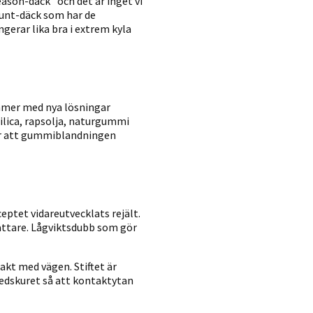
season-däck” och det är inget vi
runt-däck som har de
gerar lika bra i extrem kyla
mmer med nya lösningar
silica, rapsolja, naturgummi
ör att gummiblandningen
ptet vidareutvecklats rejält.
lättare. Lågviktsdubb som gör
kt med vägen. Stiftet är
edskuret så att kontaktytan