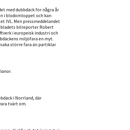
udet med dubbdäck för några år
r in i blodomloppet och kan
utet IVL. Men pressmeddelandet
nbladets bilreporter Robert
verk i europeisk industri och
ubbdäckens miljöfara en myt.
saka större fara än partiklar
ianor.
bbdäck i Norrland, där
vara tvärt om.