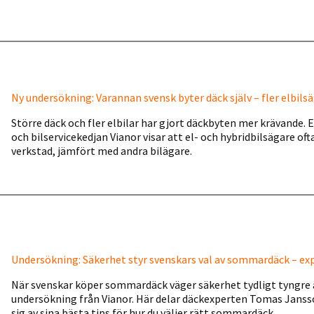
Ny undersökning: Varannan svensk byter däck själv – fler elbilsäg
Större däck och fler elbilar har gjort däckbyten mer krävande. 
och bilservicekedjan Vianor visar att el- och hybridbilsägare oft
verkstad, jämfört med andra bilägare.
Undersökning: Säkerhet styr svenskars val av sommardäck – expe
När svenskar köper sommardäck väger säkerhet tydligt tyngre än
undersökning från Vianor. Här delar däckexperten Tomas Janss
sig av sina bästa tips för hur du väljer rätt sommardäck.