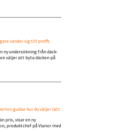
are vänder sig till proffs
En ny undersökning från däck-
are väljer att byta däcken på
rten guidar hur du väljer rätt
 pris, visar en ny
on, produktchef på Vianor med