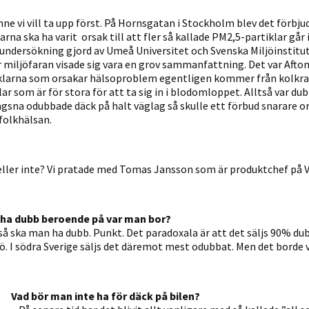
ne vi vill ta upp först. På Hornsgatan i Stockholm blev det förbj
rna ska ha varit orsak till att fler så kallade PM2,5-partiklar gå
n undersökning gjord av Umeå Universitet och Svenska Miljöinstit
r miljöfaran visade sig vara en grov sammanfattning. Det var Afto
iklarna som orsakar hälsoproblem egentligen kommer från kolkraft
lar som är för stora för att ta sig in i blodomloppet. Alltså var d
gsna odubbade däck på halt väglag så skulle ett förbud snarare or
 folkhälsan.
ller inte? Vi pratade med Tomas Jansson som är produktchef på V
t ha dubb beroende på var man bor?
g så ska man ha dubb. Punkt. Det paradoxala är att det säljs 90% du
ö. I södra Sverige säljs det däremot mest odubbat. Men det borde 
Vad bör man inte ha för däck på bilen?