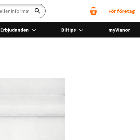
För företag
Sök
Erbjudanden
Biltips
myVianor