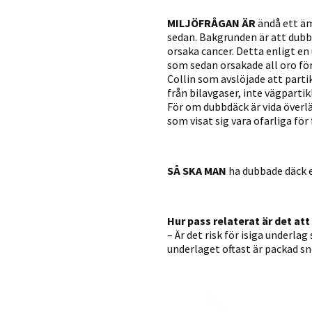
MILJÖFRÅGAN ÄR
ändå ett äm
sedan. Bakgrunden är att dubba
orsaka cancer. Detta enligt e
som sedan orsakade all oro fö
Collin som avslöjade att part
från bilavgaser, inte vägpartik
För om dubbdäck är vida överlä
som visat sig vara ofarliga för
SÅ SKA MAN
ha dubbade däck e
Hur pass relaterat är det at
– Är det risk för isiga underla
underlaget oftast är packad sn