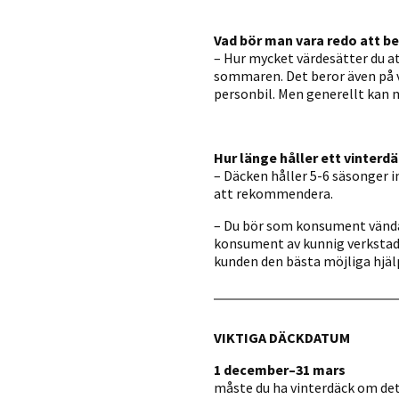
Vad bör man vara redo att be
– Hur mycket värdesätter du at
sommaren. Det beror även på va
personbil. Men generellt kan 
Hur länge håller ett vinterd
– Däcken håller 5-6 säsonger i
att rekommendera.
– Du bör som konsument vända di
konsument av kunnig verkstadsp
kunden den bästa möjliga hjäl
VIKTIGA DÄCKDATUM
1 december–31 mars
måste du ha vinterdäck om det