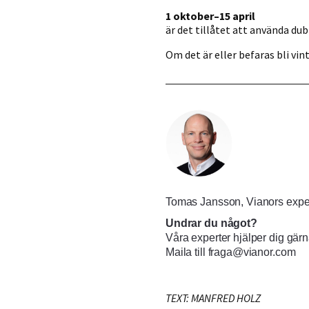
1 oktober–15 april
är det tillåtet att använda du
Om det är eller befaras bli vi
Tomas Jansson, Vianors exper
Undrar du något?
Våra experter hjälper dig gärn
Maila till
fraga@vianor.com
TEXT: MANFRED HOLZ