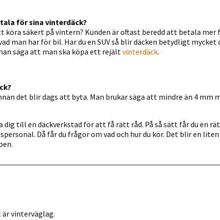
tala för sina vinterdäck?
t köra säkert på vintern? Kunden är oftast beredd att betala mer 
d man har för bil. Har du en SUV så blir däcken betydligt mycket 
man säga att man ska köpa ett rejält
vinterdäck
.
äck?
nnan det blir dags att byta. Man brukar säga att mindre än 4 mm m
g till en däckverkstad för att få rätt råd. På så sätt får du en r
ersonal. Då får du frågor om vad och hur du kör. Det blir en liten
pen.
 är vinterväglag.