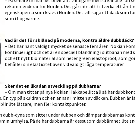
– På senare tid har det blivit allt vanligare med så kallade ”all 
rekommenderar för Norden. Det går inte att tillverka ett året 
egenskaperna som krävs i Norden. Det vill säga ett däck som fun
som i hög värme.
Vad är det för skillnad på moderna, kontra äldre dubbdäck?
– Det har hänt väldigt mycket de senaste fem åren. Nokian ko
kontinuerligt och det är en speciell blandning i slitbanan med 
och ett nytt biomaterial som heter green elastoproof, som g
behåller sin elasticitet även vid väldigt låga temperaturer.
Sker det en likadan utveckling på dubbarna?
– Om man tittar på nya Nokian Hakkapeliitta 9 så har dubbkonce
b. En typ på skuldran och en annan i mitten av däcken. Dubben är 
lir lite lättare, men fler kontaktpunkter.
en dubb-dyna som sitter under dubben och dämpar dubbarnas konta
luminiumhylsa. På de här dubbarna är dessutom dubbämnet lite sn